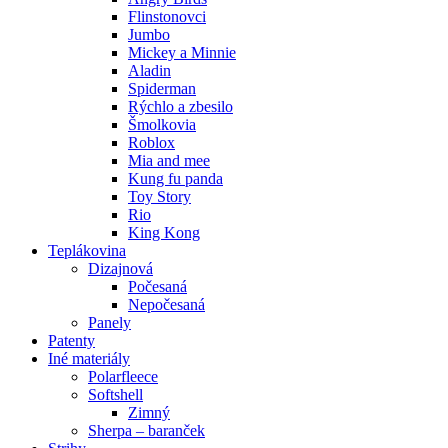
Flinstonovci
Jumbo
Mickey a Minnie
Aladin
Spiderman
Rýchlo a zbesilo
Šmolkovia
Roblox
Mia and mee
Kung fu panda
Toy Story
Rio
King Kong
Teplákovina
Dizajnová
Počesaná
Nepočesaná
Panely
Patenty
Iné materiály
Polarfleece
Softshell
Zimný
Sherpa – baranček