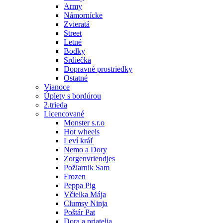
Army
Námornícke
Zvieratá
Street
Letné
Bodky
Srdiečka
Dopravné prostriedky
Ostatné
Vianoce
Úplety s bordúrou
2.trieda
Licencované
Monster s.r.o
Hot wheels
Leví kráľ
Nemo a Dory
Zorgenvriendjes
Požiarnik Sam
Frozen
Peppa Pig
Včielka Mája
Clumsy Ninja
Poštár Pat
Dora a priatelia