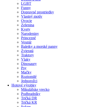
LGBT
Funny
Dopravné prostriedky
Vlastný motív
Ovocie
Zelenina
Kvety
Narodeniny
Princezné
Vesmír
Baletky a morské panny
Zvieratá
Traktory
Vlaky
Dinosaury
Psy
Mačky
Roztomilé
Jednorožci
Hotové výrobky
Mikulášske vrecko
Podbradníky
Tričká DR
Tričká KR
Sukne