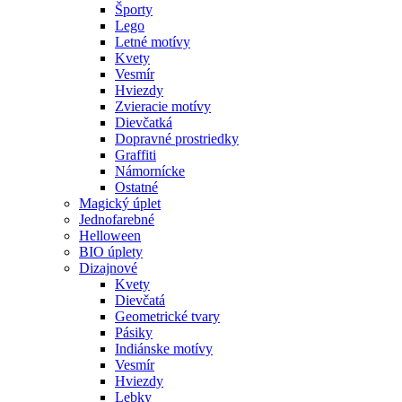
Športy
Lego
Letné motívy
Kvety
Vesmír
Hviezdy
Zvieracie motívy
Dievčatká
Dopravné prostriedky
Graffiti
Námornícke
Ostatné
Magický úplet
Jednofarebné
Helloween
BIO úplety
Dizajnové
Kvety
Dievčatá
Geometrické tvary
Pásiky
Indiánske motívy
Vesmír
Hviezdy
Lebky