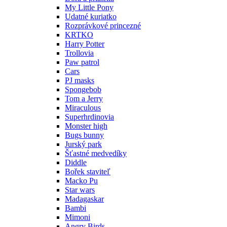
My Little Pony
Udatné kuriatko
Rozprávkové princezné
KRTKO
Harry Potter
Trollovia
Paw patrol
Cars
PJ masks
Spongebob
Tom a Jerry
Miraculous
Superhrdinovia
Monster high
Bugs bunny
Jurský park
Šťastné medvedíky
Diddle
Bořek staviteľ
Macko Pu
Star wars
Madagaskar
Bambi
Mimoni
Angry Birds