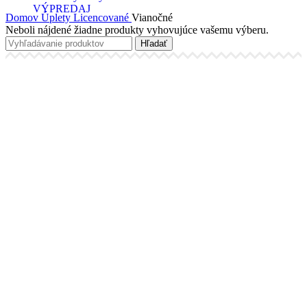
VÝPREDAJ
Domov
Úplety
Licencované
Vianočné
Neboli nájdené žiadne produkty vyhovujúce vašemu výberu.
Hľadať