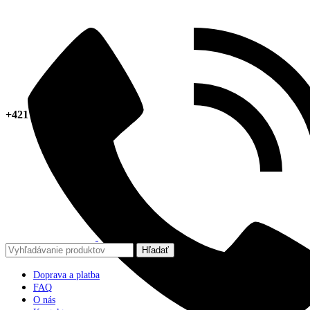
+421 918 378 267
Hľadať
Doprava a platba
FAQ
O nás