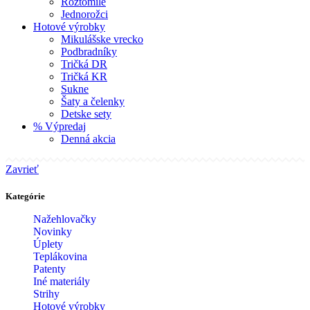
Roztomilé
Jednorožci
Hotové výrobky
Mikulášske vrecko
Podbradníky
Tričká DR
Tričká KR
Sukne
Šaty a čelenky
Detske sety
% Výpredaj
Denná akcia
Zavrieť
Kategórie
Nažehlovačky
Novinky
Úplety
Teplákovina
Patenty
Iné materiály
Strihy
Hotové výrobky