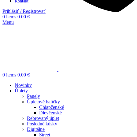
Kontakt
Prihlásiť / Registrovať
0
items
0.00
€
Menu
0
items
0.00
€
Novinky
Úplety
Panely
Úpletové balíčky
Chlapčenské
Dievčenské
Rebrovaný úplet
Posledné kúsky
Digitálne
Street