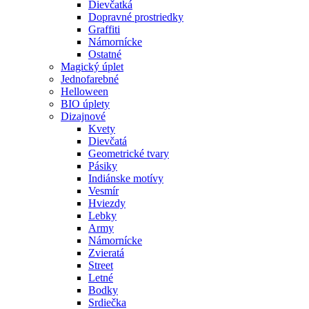
Dievčatká
Dopravné prostriedky
Graffiti
Námornícke
Ostatné
Magický úplet
Jednofarebné
Helloween
BIO úplety
Dizajnové
Kvety
Dievčatá
Geometrické tvary
Pásiky
Indiánske motívy
Vesmír
Hviezdy
Lebky
Army
Námornícke
Zvieratá
Street
Letné
Bodky
Srdiečka