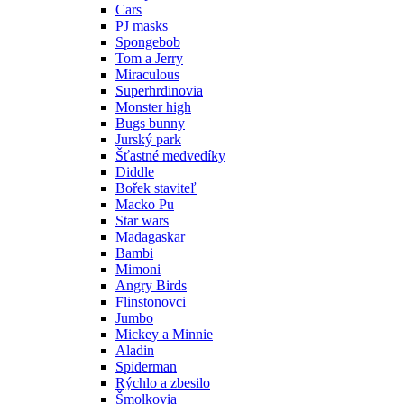
Cars
PJ masks
Spongebob
Tom a Jerry
Miraculous
Superhrdinovia
Monster high
Bugs bunny
Jurský park
Šťastné medvedíky
Diddle
Bořek staviteľ
Macko Pu
Star wars
Madagaskar
Bambi
Mimoni
Angry Birds
Flinstonovci
Jumbo
Mickey a Minnie
Aladin
Spiderman
Rýchlo a zbesilo
Šmolkovia