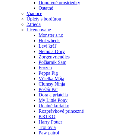
Dopravné prostriedky
Ostatné
Vianoce
Úplety s bordúrou
2.trieda
Licencované
Monster s.r.o
Hot wheels
Leví kráľ
Nemo a Dory
Zorgenvriendjes
Požiarnik Sam
Frozen
Peppa Pig
Včielka Mája
Clumsy Ninja
Poštár Pat
Dora a priatelia
My Little Pony
Udatné kuriatko
Rozprávkové princezné
KRTKO
Harry Potter
Trollovia
Paw patrol