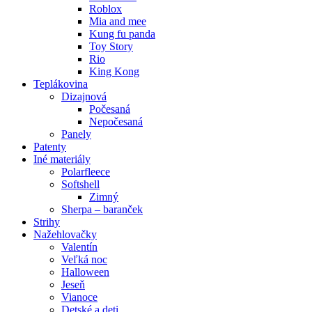
Roblox
Mia and mee
Kung fu panda
Toy Story
Rio
King Kong
Teplákovina
Dizajnová
Počesaná
Nepočesaná
Panely
Patenty
Iné materiály
Polarfleece
Softshell
Zimný
Sherpa – baranček
Strihy
Nažehlovačky
Valentín
Veľká noc
Halloween
Jeseň
Vianoce
Detské a deti