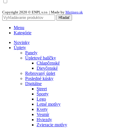
Chcem odoberať newsletter a súhlasím so spracovaním osobných
údajov
Copyright 2020 © ENPI, s.r.o. | Made by
Merineo.sk
Hľadať
Menu
Kategórie
Novinky
Úplety
Panely
Úpletové balíčky
Chlapčenské
Dievčenské
Rebrovaný úplet
Posledné kúsky
Digitálne
Street
Športy
Lego
Letné motívy
Kvety
Vesmír
Hviezdy
Zvieracie motívy