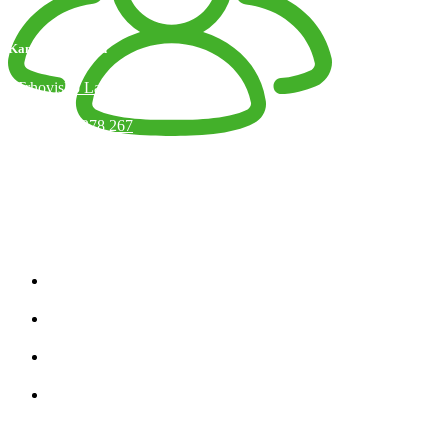
Kamenný obchod
Trhovisko Latorická 1, Bratislava
+421 918 378 267
info@jaart.sk
Otváracie hodiny
Kategórie produktov
Zobraziť všetko
Úplety
Teplákovina
Strihy
Kategórie Produktov