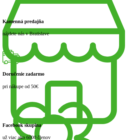
Kamenná predajňa
nájdete nás v Bratislave
Doručenie zadarmo
pri nákupe od 50€
Facebook skupina
už viac ako 6000 členov