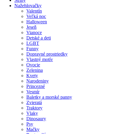
Strihy
Nažehlovačky
Valentín
Veľká noc
Halloween
Jeseň
Vianoce
Detské a deti
LGBT
Funny
Dopravné prostriedky
Vlastný motív
Ovocie
Zelenina
Kvety
Narodeniny
Princezné
Vesmír
Baletky a morské panny
Zvieratá
Traktory
Vlaky
Dinosaury
Psy
Mačky