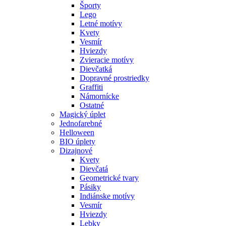
Športy
Lego
Letné motívy
Kvety
Vesmír
Hviezdy
Zvieracie motívy
Dievčatká
Dopravné prostriedky
Graffiti
Námornícke
Ostatné
Magický úplet
Jednofarebné
Helloween
BIO úplety
Dizajnové
Kvety
Dievčatá
Geometrické tvary
Pásiky
Indiánske motívy
Vesmír
Hviezdy
Lebky