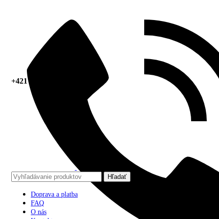
+421 918 378 267
Hľadať
Doprava a platba
FAQ
O nás