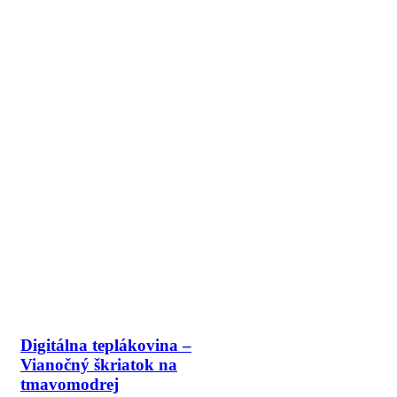
Digitálna teplákovina –
Vianočný škriatok na
tmavomodrej