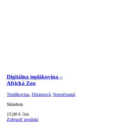
Digitálna teplákovina –
Africká Zoo
Teplákovina
,
Dizajnová
,
Nepočesaná
Skladom
15.00
€
/1m
Zobraziť produkt