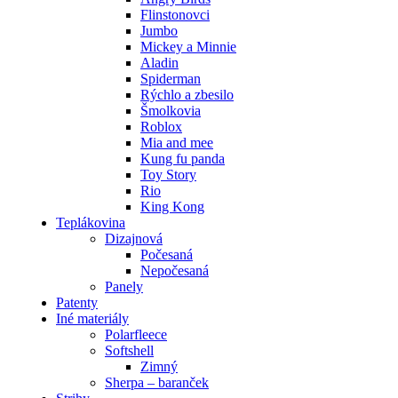
Flinstonovci
Jumbo
Mickey a Minnie
Aladin
Spiderman
Rýchlo a zbesilo
Šmolkovia
Roblox
Mia and mee
Kung fu panda
Toy Story
Rio
King Kong
Teplákovina
Dizajnová
Počesaná
Nepočesaná
Panely
Patenty
Iné materiály
Polarfleece
Softshell
Zimný
Sherpa – baranček