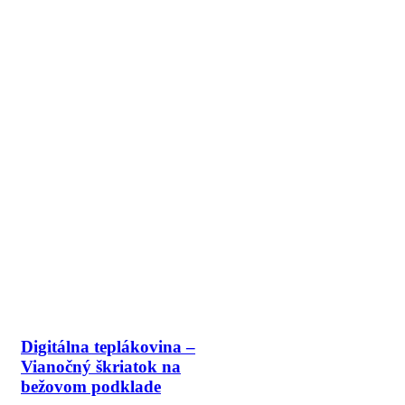
Digitálna teplákovina –
Vianočný škriatok na
bežovom podklade