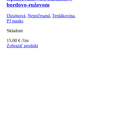
bordovo-ružovom
Dizajnová
,
Nepočesaná
,
Teplákovina
,
PJ masks
Skladom
15.00
€
/1m
Zobraziť produkt