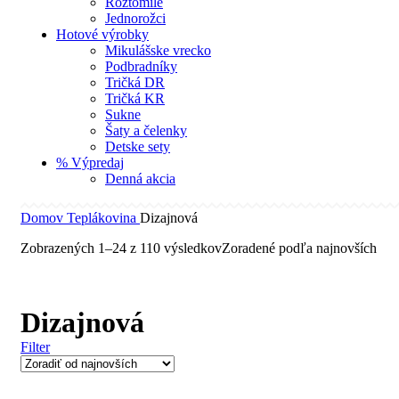
Roztomilé
Jednorožci
Hotové výrobky
Mikulášske vrecko
Podbradníky
Tričká DR
Tričká KR
Sukne
Šaty a čelenky
Detske sety
% Výpredaj
Denná akcia
Domov
Teplákovina
Dizajnová
Zobrazených 1–24 z 110 výsledkov
Zoradené podľa najnovších
Dizajnová
Filter