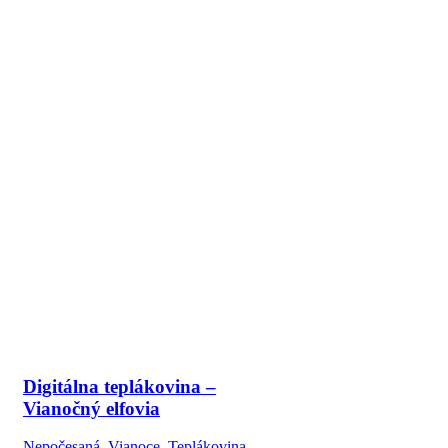
Digitálna teplákovina –
Vianočný elfovia
Nepočesaná
,
Vianoce
,
Teplákovina