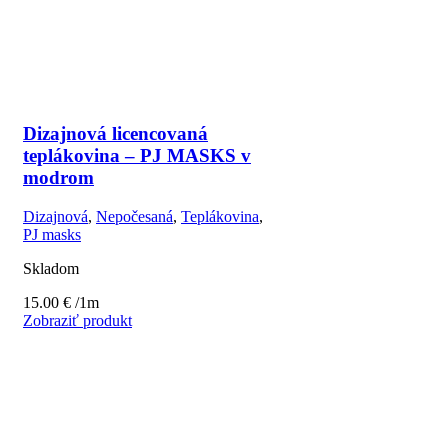
Dizajnová licencovaná
teplákovina – PJ MASKS v
modrom
Dizajnová
,
Nepočesaná
,
Teplákovina
,
PJ masks
Skladom
15.00
€
/1m
Zobraziť produkt