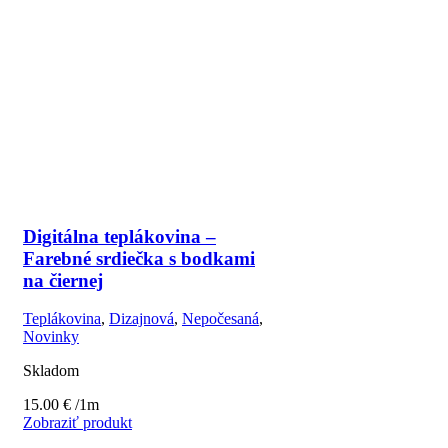
Digitálna teplákovina –
Farebné srdiečka s bodkami
na čiernej
Teplákovina
,
Dizajnová
,
Nepočesaná
,
Novinky
Skladom
15.00
€
/1m
Zobraziť produkt