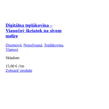
Digitálna teplákovina –
Vianočný škriatok na sivom
melíre
Dizajnová
,
Nepočesaná
,
Teplákovina
,
Vianoce
Skladom
15.00
€
/1m
Zobraziť produkt