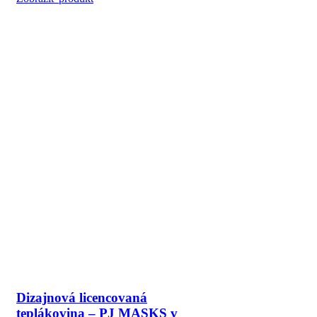
Dizajnová licencovaná
teplákovina – PJ MASKS v