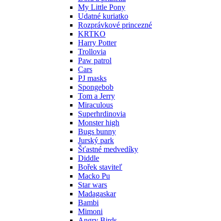
My Little Pony
Udatné kuriatko
Rozprávkové princezné
KRTKO
Harry Potter
Trollovia
Paw patrol
Cars
PJ masks
Spongebob
Tom a Jerry
Miraculous
Superhrdinovia
Monster high
Bugs bunny
Jurský park
Šťastné medvedíky
Diddle
Bořek staviteľ
Macko Pu
Star wars
Madagaskar
Bambi
Mimoni
Angry Birds