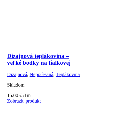
Dizajnová teplákovina –
veľké bodky na fialkovej
Dizajnová
,
Nepočesaná
,
Teplákovina
Skladom
15.00
€
/1m
Zobraziť produkt