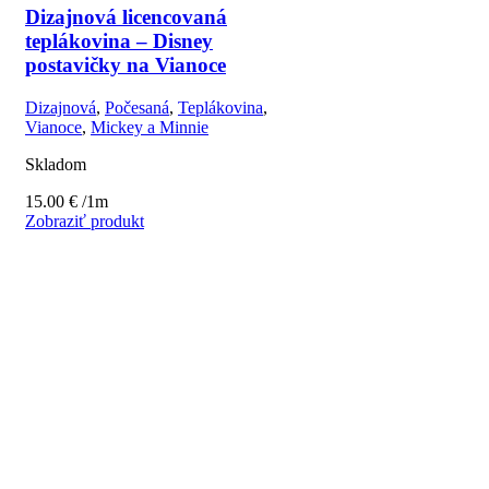
Dizajnová licencovaná
teplákovina – Disney
postavičky na Vianoce
Dizajnová
,
Počesaná
,
Teplákovina
,
Vianoce
,
Mickey a Minnie
Skladom
15.00
€
/1m
Zobraziť produkt