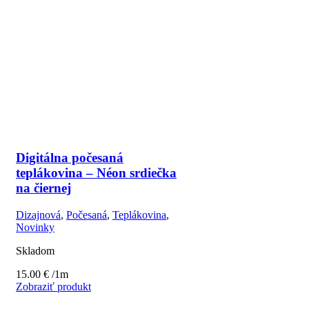
Digitálna počesaná
teplákovina – Néon srdiečka
na čiernej
Dizajnová
,
Počesaná
,
Teplákovina
,
Novinky
Skladom
15.00
€
/1m
Zobraziť produkt