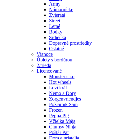
Army
Námornícke
Zvieratá
Street
Letné
Bodky
Srdiečka
Dopravné prostriedky
Ostatné
Vianoce
Úplety s bordúrou
2.trieda
Licencované
Monster s.r.o
Hot wheels
Leví kráľ
Nemo a Dory
Zorgenvriendjes
Požiarnik Sam
Frozen
Peppa Pig
Včielka Mája
Clumsy Ninja
Poštár Pat
Dora a priatelia