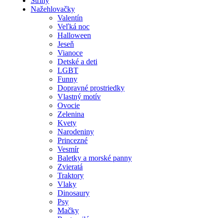
Strihy
Nažehlovačky
Valentín
Veľká noc
Halloween
Jeseň
Vianoce
Detské a deti
LGBT
Funny
Dopravné prostriedky
Vlastný motív
Ovocie
Zelenina
Kvety
Narodeniny
Princezné
Vesmír
Baletky a morské panny
Zvieratá
Traktory
Vlaky
Dinosaury
Psy
Mačky