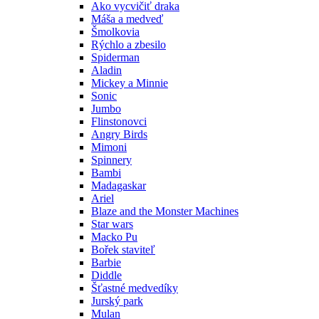
Ako vycvičiť draka
Máša a medveď
Šmolkovia
Rýchlo a zbesilo
Spiderman
Aladin
Mickey a Minnie
Sonic
Jumbo
Flinstonovci
Angry Birds
Mimoni
Spinnery
Bambi
Madagaskar
Ariel
Blaze and the Monster Machines
Star wars
Macko Pu
Bořek staviteľ
Barbie
Diddle
Šťastné medvedíky
Jurský park
Mulan