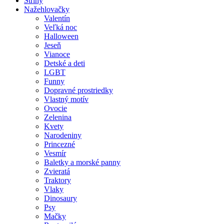
Strihy
Nažehlovačky
Valentín
Veľká noc
Halloween
Jeseň
Vianoce
Detské a deti
LGBT
Funny
Dopravné prostriedky
Vlastný motív
Ovocie
Zelenina
Kvety
Narodeniny
Princezné
Vesmír
Baletky a morské panny
Zvieratá
Traktory
Vlaky
Dinosaury
Psy
Mačky