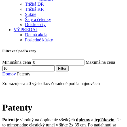
Tričká DR
Tričká KR
Sukne
Šaty a čelenky
Detske sety
VÝPREDAJ
Denná akcia
Posledné kúsky
Filtrovať podľa ceny
Minimálna cena
Maximálna cena
Filter
Domov
Patenty
Zobrazuje sa 20 výsledkov
Zoradené podľa najnovších
Patenty
Patent
je vhodný na doplnenie všetkých
úpletov
a
teplákovín
. Je
to mimoriadne elastický tunel v šírke 2x 35 cm. Po natiahnutí sa