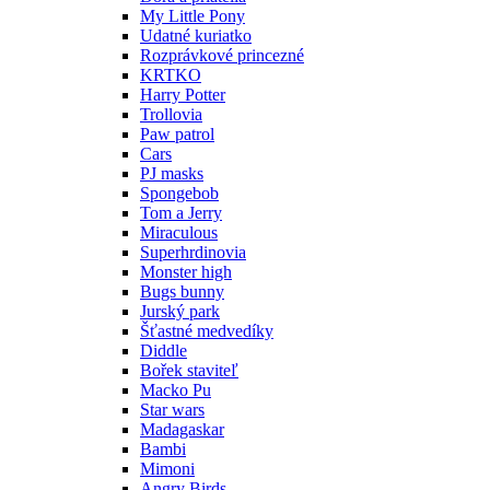
My Little Pony
Udatné kuriatko
Rozprávkové princezné
KRTKO
Harry Potter
Trollovia
Paw patrol
Cars
PJ masks
Spongebob
Tom a Jerry
Miraculous
Superhrdinovia
Monster high
Bugs bunny
Jurský park
Šťastné medvedíky
Diddle
Bořek staviteľ
Macko Pu
Star wars
Madagaskar
Bambi
Mimoni
Angry Birds