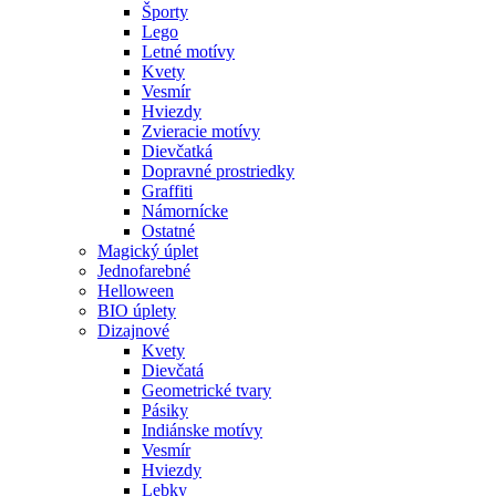
Športy
Lego
Letné motívy
Kvety
Vesmír
Hviezdy
Zvieracie motívy
Dievčatká
Dopravné prostriedky
Graffiti
Námornícke
Ostatné
Magický úplet
Jednofarebné
Helloween
BIO úplety
Dizajnové
Kvety
Dievčatá
Geometrické tvary
Pásiky
Indiánske motívy
Vesmír
Hviezdy
Lebky