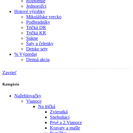
Roztomilé
Jednorožci
Hotové výrobky
Mikulášske vrecko
Podbradníky
Tričká DR
Tričká KR
Sukne
Šaty a čelenky
Detske sety
% Výpredaj
Denná akcia
Zavrieť
Kategórie
Nažehlovačky
Vianoce
Na tričká
Zvieratká
Snehuliaci
Prvé a 2.Vianoce
Kravaty a mašle