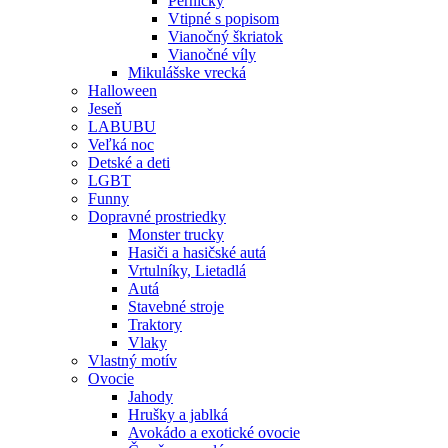
Perníčky
Vtipné s popisom
Vianočný škriatok
Vianočné víly
Mikulášske vrecká
Halloween
Jeseň
LABUBU
Veľká noc
Detské a deti
LGBT
Funny
Dopravné prostriedky
Monster trucky
Hasiči a hasičské autá
Vrtulníky, Lietadlá
Autá
Stavebné stroje
Traktory
Vlaky
Vlastný motív
Ovocie
Jahody
Hrušky a jablká
Avokádo a exotické ovocie