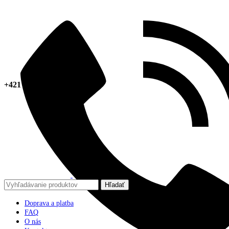
+421 918 378 267
Hľadať
Doprava a platba
FAQ
O nás