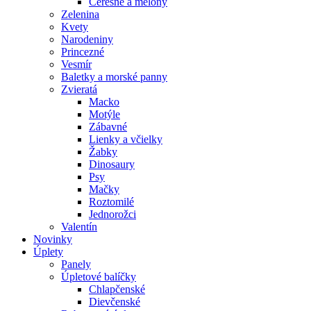
Čerešne a melóny
Zelenina
Kvety
Narodeniny
Princezné
Vesmír
Baletky a morské panny
Zvieratá
Macko
Motýle
Zábavné
Lienky a včielky
Žabky
Dinosaury
Psy
Mačky
Roztomilé
Jednorožci
Valentín
Novinky
Úplety
Panely
Úpletové balíčky
Chlapčenské
Dievčenské