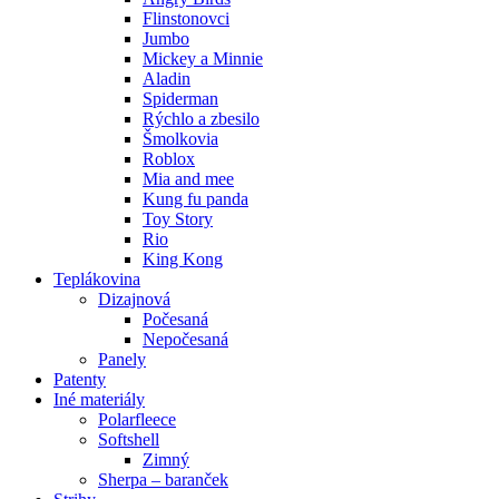
Flinstonovci
Jumbo
Mickey a Minnie
Aladin
Spiderman
Rýchlo a zbesilo
Šmolkovia
Roblox
Mia and mee
Kung fu panda
Toy Story
Rio
King Kong
Teplákovina
Dizajnová
Počesaná
Nepočesaná
Panely
Patenty
Iné materiály
Polarfleece
Softshell
Zimný
Sherpa – baranček