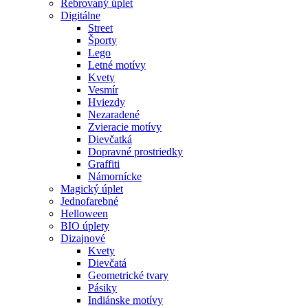
Rebrovaný úplet
Digitálne
Street
Športy
Lego
Letné motívy
Kvety
Vesmír
Hviezdy
Nezaradené
Zvieracie motívy
Dievčatká
Dopravné prostriedky
Graffiti
Námornícke
Magický úplet
Jednofarebné
Helloween
BIO úplety
Dizajnové
Kvety
Dievčatá
Geometrické tvary
Pásiky
Indiánske motívy