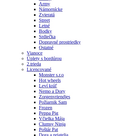
Army
Námornícke
Zvieratá
Street
Letné
Bodky
Srdiečka
Dopravné prostriedky
Ostatné
Vianoce
Úplety s bordúrou
2.trieda
Licencované
Monster s.r.o
Hot wheels
Leví kráľ
Nemo a Dory
Zorgenvriendjes
Požiarnik Sam
Frozen
Peppa Pig
Včielka Mája
Clumsy Ninja
Poštár Pat
Dora a priatelia