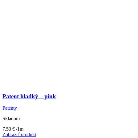
Patent hladký – pink
Patenty
Skladom
7.50
€
/1m
Zobraziť produkt