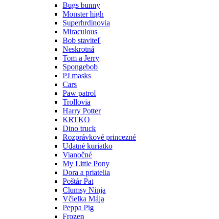
Bugs bunny
Monster high
Superhrdinovia
Miraculous
Bob staviteľ
Neskrotná
Tom a Jerry
Spongebob
PJ masks
Cars
Paw patrol
Trollovia
Harry Potter
KRTKO
Dino truck
Rozprávkové princezné
Udatné kuriatko
Vianočné
My Little Pony
Dora a priatelia
Poštár Pat
Clumsy Ninja
Včielka Mája
Peppa Pig
Frozen