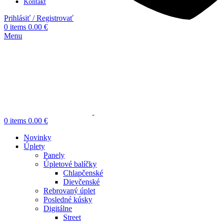
Kontakt
Prihlásiť / Registrovať
0
items
0.00
€
Menu
0
items
0.00
€
Novinky
Úplety
Panely
Úpletové balíčky
Chlapčenské
Dievčenské
Rebrovaný úplet
Posledné kúsky
Digitálne
Street