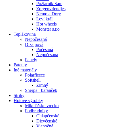
Požiarnik Sam
Zorgenvriendjes
Nemo a Dory
Leví kráľ
Hot wheels
Monster s.r.o
Teplákovina
Nepočesaná
Dizajnová
Počesaná
Nepočesaná
Panely
Patenty
Iné materiály
Polarfleece
Softshell
Zimný
Sherpa - baranček
Strihy
Hotové výrobky
Mikulášske vrecko
Podbradníky
Chlapčenské
Dievčenské
Vianočné