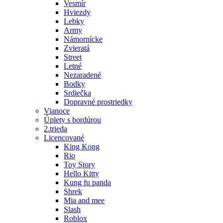
Vesmír
Hviezdy
Lebky
Army
Námornícke
Zvieratá
Street
Letné
Nezaradené
Bodky
Srdiečka
Dopravné prostriedky
Vianoce
Úplety s bordúrou
2.trieda
Licencované
King Kong
Rio
Toy Story
Hello Kitty
Kung fu panda
Shrek
Mia and mee
Slash
Roblox