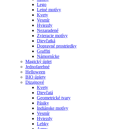
Lego
Letné motívy
Kvety
Vesmír
Hviezdy
Nezaradené
Zvieracie motívy
Dievčatká
Dopravné prostriedky
Graffiti
Námornícke
Magický úplet
Jednofarebné
Helloween
BIO úplety
Dizajnové
Kvety
Dievčatá
Geometrické tvary
Pásiky
Indiánske motívy
Vesmír
Hviezdy
Lebky
Army