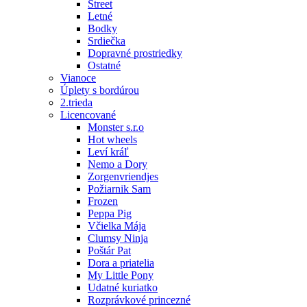
Street
Letné
Bodky
Srdiečka
Dopravné prostriedky
Ostatné
Vianoce
Úplety s bordúrou
2.trieda
Licencované
Monster s.r.o
Hot wheels
Leví kráľ
Nemo a Dory
Zorgenvriendjes
Požiarnik Sam
Frozen
Peppa Pig
Včielka Mája
Clumsy Ninja
Poštár Pat
Dora a priatelia
My Little Pony
Udatné kuriatko
Rozprávkové princezné