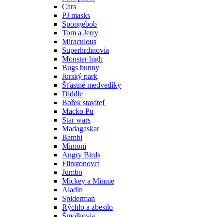
Cars
PJ masks
Spongebob
Tom a Jerry
Miraculous
Superhrdinovia
Monster high
Bugs bunny
Jurský park
Šťastné medvedíky
Diddle
Bořek staviteľ
Macko Pu
Star wars
Madagaskar
Bambi
Mimoni
Angry Birds
Flinstonovci
Jumbo
Mickey a Minnie
Aladin
Spiderman
Rýchlo a zbesilo
Šmolkovia