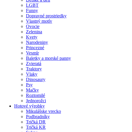
LGBT
Funny
Dopravné prostriedky
Vlastný motív
Ovocie
Zelenina
Kvety
Narodeniny
Princezné
Vesmír
Baletky a morské panny
Zvieratá
Traktory
Vlaky
Dinosaury
Psy
Mačky
Roztomilé
Jednorožci
Hotové výrobky
Mikulášske vrecko
Podbradníky
Tričká DR
Tričká KR