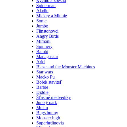
Rýchlo a zbesilo
Spiderman
Aladin
Mickey a Minnie
Sonic
Jumbo
Flinstonovci
Angry Birds
Mimoni
Spinnery
Bambi
Madagaskar
Ariel
Blaze and the Monster Machines
Star wars
Macko Pu
Bořek staviteľ
Barbie
Diddle
Šťastné medvedíky
Jurský park
Mulan
Bugs bunny
Monster high
Superhrdinovia