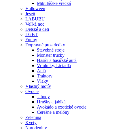
Mikulášske vrecká
Halloween
Jeseň
LABUBU
Veľká noc
Detské a deti
LGBT
Funny
Dopravné prostriedky
Stavebné stroje
Monster trucky
Hasiči a hasičské autá
Vrtulníky, Lietadlá
Autá
Traktory
Vlaky
Vlastný motív
Ovocie
Jahody
Hrušky a jablká
Avokádo a exotické ovocie
Čerešne a melóny
Zelenina
Kvety
Narodeniny