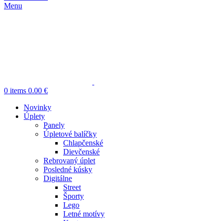
Menu
0
items
0.00
€
Novinky
Úplety
Panely
Úpletové balíčky
Chlapčenské
Dievčenské
Rebrovaný úplet
Posledné kúsky
Digitálne
Street
Športy
Lego
Letné motívy