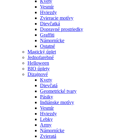
Kvety
Vesmír
Hviezdy
Zvieracie motívy
Dievčatká
Dopravné prostriedky
Graffiti
Námornícke
Ostatné
Magický úplet
Jednofarebné
Helloween
BIO úplety
Dizajnové
Kvety
Dievčatá
Geometrické tvary
Pásiky
Indiánske motívy
Vesmír
Hviezdy
Lebky
Army
Námornícke
Zvieratá