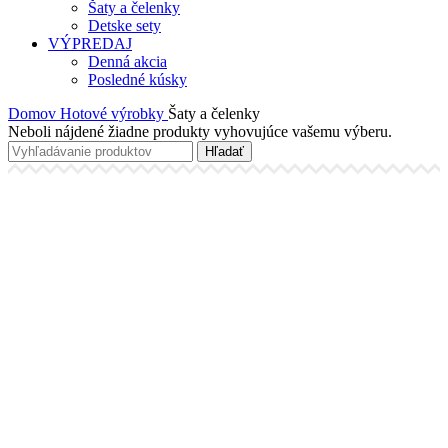
Šaty a čelenky
Detske sety
VÝPREDAJ
Denná akcia
Posledné kúsky
Domov
Hotové výrobky
Šaty a čelenky
Neboli nájdené žiadne produkty vyhovujúce vašemu výberu.
Hľadať