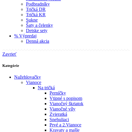
Podbradníky
Tričká DR
Tričká KR
Sukne
Šaty a čelenky
Detske sety
% Výpredaj
Denná akcia
Zavrieť
Kategórie
Nažehlovačky
Vianoce
Na tričká
Perníčky
Vtipné s popisom
Vianočný škriatok
Vianočné víly
Zvieratká
Snehuliaci
Prvé a 2.Vianoce
Kravaty a mašle