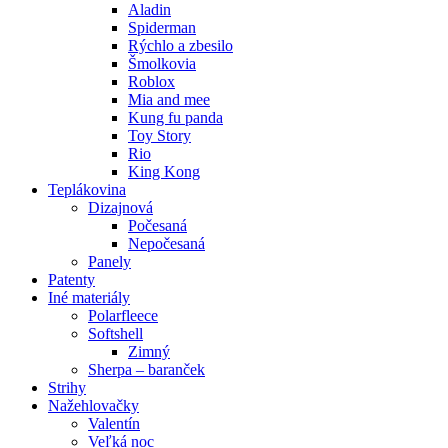
Aladin
Spiderman
Rýchlo a zbesilo
Šmolkovia
Roblox
Mia and mee
Kung fu panda
Toy Story
Rio
King Kong
Teplákovina
Dizajnová
Počesaná
Nepočesaná
Panely
Patenty
Iné materiály
Polarfleece
Softshell
Zimný
Sherpa – baranček
Strihy
Nažehlovačky
Valentín
Veľká noc