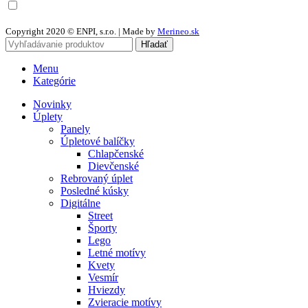
Chcem odoberať newsletter a súhlasím so spracovaním osobných
údajov
Copyright 2020 © ENPI, s.r.o. | Made by
Merineo.sk
Hľadať
Menu
Kategórie
Novinky
Úplety
Panely
Úpletové balíčky
Chlapčenské
Dievčenské
Rebrovaný úplet
Posledné kúsky
Digitálne
Street
Športy
Lego
Letné motívy
Kvety
Vesmír
Hviezdy
Zvieracie motívy