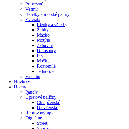
Princezné
Vesmír
Baletky a morské panny
Zvieratá
Lienky a včielky
Žabky
Macko
Motýle
Zábavné
Dinosaury
Psy
Mačky
Roztomilé
Jednorožci
Valentín
Novinky
Úplety
Panely
Úpletové balíčky
Chlapčenské
Dievčenské
Rebrovaný úplet
Digitálne
Street
Športy