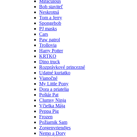
Miraculous
Bob staviteľ
Neskrotná
Tom a Jerry
Spongebob
PJ masks
Cars
Paw patrol
Trollovia
Harry Potter
KRTKO
Dino truck
Rozprávkové princezné
Udatné kuriatko
Vianočné
My Little Pony
Dora a priatelia
Poštár Pat
Clumsy Ninja
Včielka Mája
Peppa Pig
Frozen
Požiarnik Sam
Zorgenvriendjes
Nemo a Dory