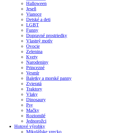
Halloween
Jeseň
Vianoce
Detské a deti
LGBT
Funny
Dopravné prostriedky
Vlastný motív
Ovocie
Zelenina
Kvety
Narodeniny
Princezné
Vesmír
Baletky a morské panny
Zvieratá
Traktory
Vlaky
Dinosaury
Psy
Mačky
Roztomilé
Jednorožci
Hotové výrobky
Mikulášske vrecko