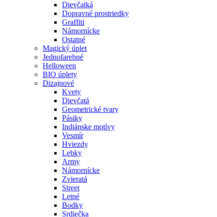
Dievčatká
Dopravné prostriedky
Graffiti
Námornícke
Ostatné
Magický úplet
Jednofarebné
Helloween
BIO úplety
Dizajnové
Kvety
Dievčatá
Geometrické tvary
Pásiky
Indiánske motívy
Vesmír
Hviezdy
Lebky
Army
Námornícke
Zvieratá
Street
Letné
Bodky
Srdiečka