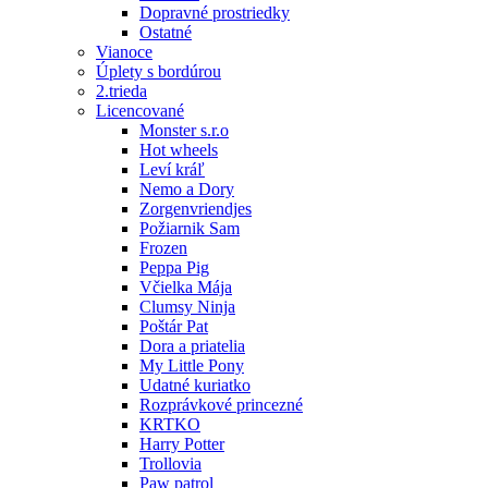
Dopravné prostriedky
Ostatné
Vianoce
Úplety s bordúrou
2.trieda
Licencované
Monster s.r.o
Hot wheels
Leví kráľ
Nemo a Dory
Zorgenvriendjes
Požiarnik Sam
Frozen
Peppa Pig
Včielka Mája
Clumsy Ninja
Poštár Pat
Dora a priatelia
My Little Pony
Udatné kuriatko
Rozprávkové princezné
KRTKO
Harry Potter
Trollovia
Paw patrol