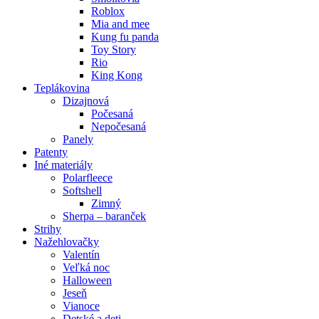
Roblox
Mia and mee
Kung fu panda
Toy Story
Rio
King Kong
Teplákovina
Dizajnová
Počesaná
Nepočesaná
Panely
Patenty
Iné materiály
Polarfleece
Softshell
Zimný
Sherpa – baranček
Strihy
Nažehlovačky
Valentín
Veľká noc
Halloween
Jeseň
Vianoce
Detské a deti