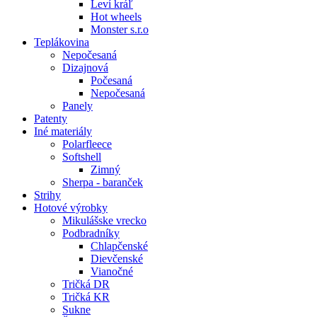
Leví kráľ
Hot wheels
Monster s.r.o
Teplákovina
Nepočesaná
Dizajnová
Počesaná
Nepočesaná
Panely
Patenty
Iné materiály
Polarfleece
Softshell
Zimný
Sherpa - baranček
Strihy
Hotové výrobky
Mikulášske vrecko
Podbradníky
Chlapčenské
Dievčenské
Vianočné
Tričká DR
Tričká KR
Sukne