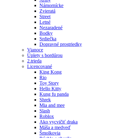
Námornícke
Zvieratá
Street
Letné
Nezaradené
Bodky
Srdiečka
Dopravné prostriedky
Vianoce
Úplety s bordúrou
2.trieda
Licencované
King Kong
Rio
Toy Story
Hello Kitty
Kung fu panda
Shrek
Mia and mee
Slash
Roblox
Ako vycvičiť draka
Máša a medveď
Šmolkovia