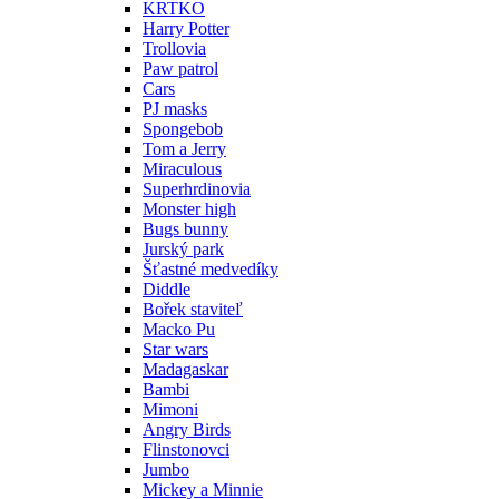
KRTKO
Harry Potter
Trollovia
Paw patrol
Cars
PJ masks
Spongebob
Tom a Jerry
Miraculous
Superhrdinovia
Monster high
Bugs bunny
Jurský park
Šťastné medvedíky
Diddle
Bořek staviteľ
Macko Pu
Star wars
Madagaskar
Bambi
Mimoni
Angry Birds
Flinstonovci
Jumbo
Mickey a Minnie