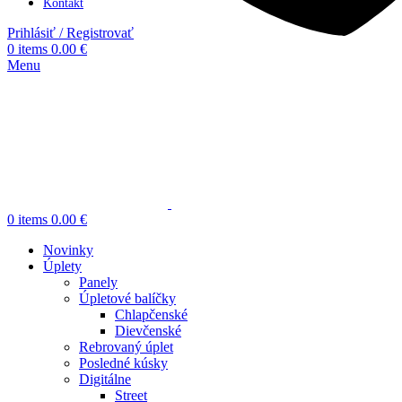
Kontakt
Prihlásiť / Registrovať
0
items
0.00
€
Menu
0
items
0.00
€
Novinky
Úplety
Panely
Úpletové balíčky
Chlapčenské
Dievčenské
Rebrovaný úplet
Posledné kúsky
Digitálne
Street