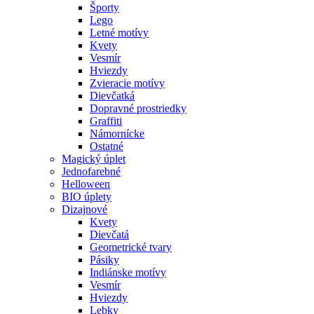
Športy
Lego
Letné motívy
Kvety
Vesmír
Hviezdy
Zvieracie motívy
Dievčatká
Dopravné prostriedky
Graffiti
Námornícke
Ostatné
Magický úplet
Jednofarebné
Helloween
BIO úplety
Dizajnové
Kvety
Dievčatá
Geometrické tvary
Pásiky
Indiánske motívy
Vesmír
Hviezdy
Lebky