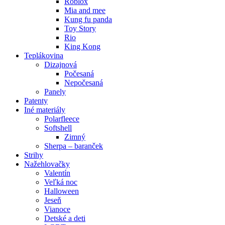
Roblox
Mia and mee
Kung fu panda
Toy Story
Rio
King Kong
Teplákovina
Dizajnová
Počesaná
Nepočesaná
Panely
Patenty
Iné materiály
Polarfleece
Softshell
Zimný
Sherpa – baranček
Strihy
Nažehlovačky
Valentín
Veľká noc
Halloween
Jeseň
Vianoce
Detské a deti