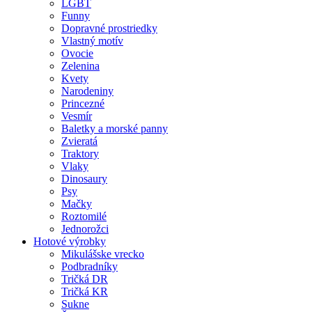
LGBT
Funny
Dopravné prostriedky
Vlastný motív
Ovocie
Zelenina
Kvety
Narodeniny
Princezné
Vesmír
Baletky a morské panny
Zvieratá
Traktory
Vlaky
Dinosaury
Psy
Mačky
Roztomilé
Jednorožci
Hotové výrobky
Mikulášske vrecko
Podbradníky
Tričká DR
Tričká KR
Sukne