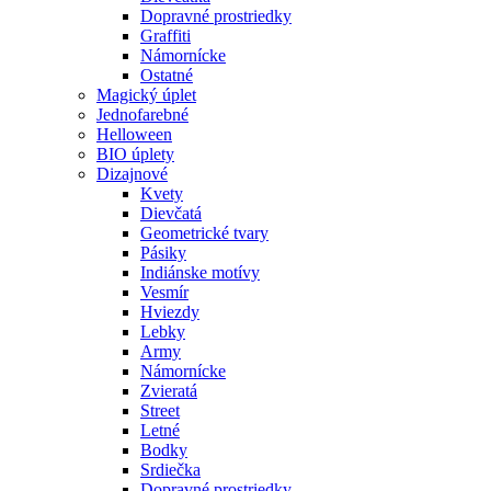
Dopravné prostriedky
Graffiti
Námornícke
Ostatné
Magický úplet
Jednofarebné
Helloween
BIO úplety
Dizajnové
Kvety
Dievčatá
Geometrické tvary
Pásiky
Indiánske motívy
Vesmír
Hviezdy
Lebky
Army
Námornícke
Zvieratá
Street
Letné
Bodky
Srdiečka
Dopravné prostriedky