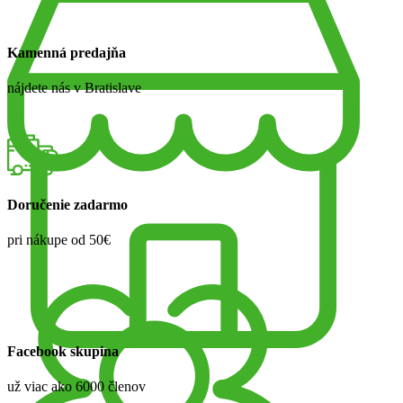
Kamenná predajňa
nájdete nás v Bratislave
Doručenie zadarmo
pri nákupe od 50€
Facebook skupina
už viac ako 6000 členov