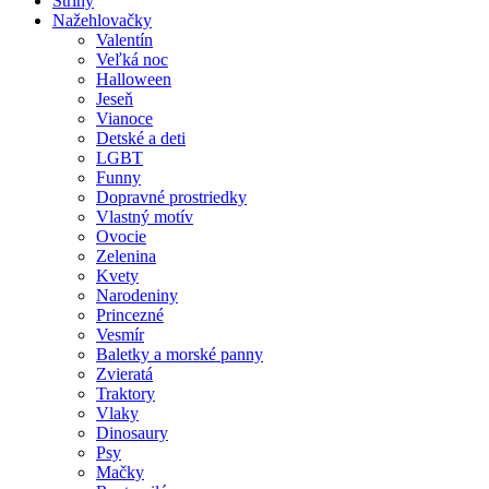
Strihy
Nažehlovačky
Valentín
Veľká noc
Halloween
Jeseň
Vianoce
Detské a deti
LGBT
Funny
Dopravné prostriedky
Vlastný motív
Ovocie
Zelenina
Kvety
Narodeniny
Princezné
Vesmír
Baletky a morské panny
Zvieratá
Traktory
Vlaky
Dinosaury
Psy
Mačky