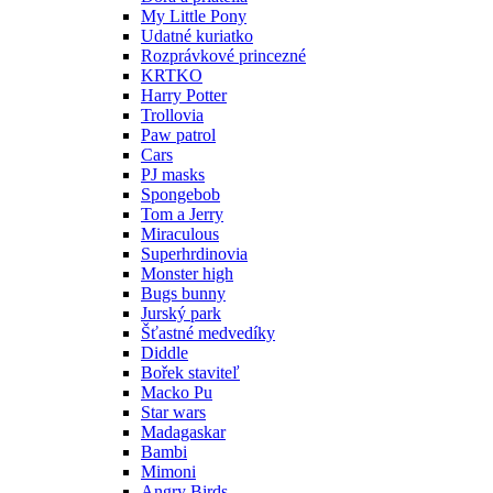
My Little Pony
Udatné kuriatko
Rozprávkové princezné
KRTKO
Harry Potter
Trollovia
Paw patrol
Cars
PJ masks
Spongebob
Tom a Jerry
Miraculous
Superhrdinovia
Monster high
Bugs bunny
Jurský park
Šťastné medvedíky
Diddle
Bořek staviteľ
Macko Pu
Star wars
Madagaskar
Bambi
Mimoni
Angry Birds