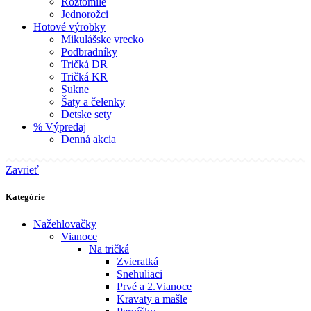
Roztomilé
Jednorožci
Hotové výrobky
Mikulášske vrecko
Podbradníky
Tričká DR
Tričká KR
Sukne
Šaty a čelenky
Detske sety
% Výpredaj
Denná akcia
Zavrieť
Kategórie
Nažehlovačky
Vianoce
Na tričká
Zvieratká
Snehuliaci
Prvé a 2.Vianoce
Kravaty a mašle