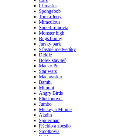
Cars
PJ masks
Spongebob
Tom a Jerry
Miraculous
Superhrdinovia
Monster high
Bugs bunny
Jurský park
Šťastné medvedíky
Diddle
Bořek staviteľ
Macko Pu
Star wars
Madagaskar
Bambi
Mimoni
Angry Birds
Flinstonovci
Jumbo
Mickey a Minnie
Aladin
Spiderman
Rýchlo a zbesilo
Šmolkovia