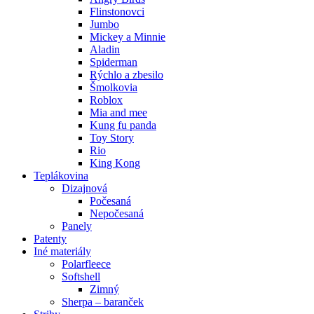
Flinstonovci
Jumbo
Mickey a Minnie
Aladin
Spiderman
Rýchlo a zbesilo
Šmolkovia
Roblox
Mia and mee
Kung fu panda
Toy Story
Rio
King Kong
Teplákovina
Dizajnová
Počesaná
Nepočesaná
Panely
Patenty
Iné materiály
Polarfleece
Softshell
Zimný
Sherpa – baranček