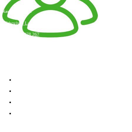
Kamenný obchod
Trhovisko Latorická 1, Bratislava
+421 918 378 267
info@jaart.sk
Otváracie hodiny
Kategórie produktov
Zobraziť všetko
Úplety
Teplákovina
Strihy
Kategórie Produktov