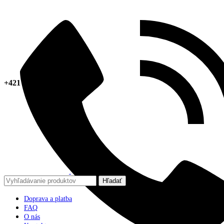
+421 918 378 267
Hľadať
Doprava a platba
FAQ
O nás