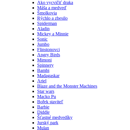
Ako vycvičiť draka
Máša a medveď
Šmolkovia
Rýchlo a zbesilo
Spiderman
Aladin
Mickey a Minnie
Sonic
Jumbo
Flinstonovci
Angry Birds
Mimoni
Spinnery
Bambi
Madagaskar
Ariel
Blaze and the Monster Machines
Star wars
Macko Pu
Bořek staviteľ
Barbie
Diddle
Šťastné medvedíky
Jurský park
Mulan