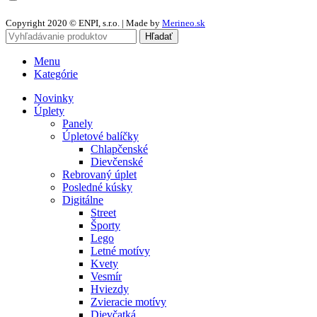
údajov
Copyright 2020 © ENPI, s.r.o. | Made by
Merineo.sk
Hľadať
Menu
Kategórie
Novinky
Úplety
Panely
Úpletové balíčky
Chlapčenské
Dievčenské
Rebrovaný úplet
Posledné kúsky
Digitálne
Street
Športy
Lego
Letné motívy
Kvety
Vesmír
Hviezdy
Zvieracie motívy
Dievčatká