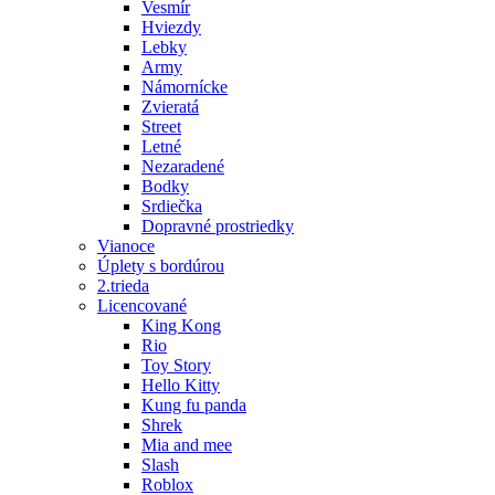
Vesmír
Hviezdy
Lebky
Army
Námornícke
Zvieratá
Street
Letné
Nezaradené
Bodky
Srdiečka
Dopravné prostriedky
Vianoce
Úplety s bordúrou
2.trieda
Licencované
King Kong
Rio
Toy Story
Hello Kitty
Kung fu panda
Shrek
Mia and mee
Slash
Roblox