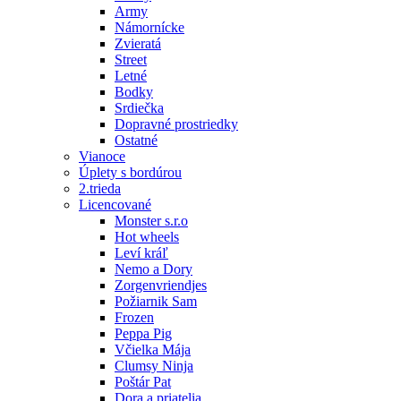
Army
Námornícke
Zvieratá
Street
Letné
Bodky
Srdiečka
Dopravné prostriedky
Ostatné
Vianoce
Úplety s bordúrou
2.trieda
Licencované
Monster s.r.o
Hot wheels
Leví kráľ
Nemo a Dory
Zorgenvriendjes
Požiarnik Sam
Frozen
Peppa Pig
Včielka Mája
Clumsy Ninja
Poštár Pat
Dora a priatelia