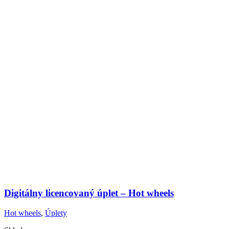
Digitálny licencovaný úplet – Hot wheels
Hot wheels
,
Úplety