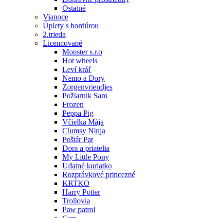
Ostatné
Vianoce
Úplety s bordúrou
2.trieda
Licencované
Monster s.r.o
Hot wheels
Leví kráľ
Nemo a Dory
Zorgenvriendjes
Požiarnik Sam
Frozen
Peppa Pig
Včielka Mája
Clumsy Ninja
Poštár Pat
Dora a priatelia
My Little Pony
Udatné kuriatko
Rozprávkové princezné
KRTKO
Harry Potter
Trollovia
Paw patrol