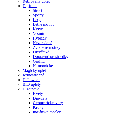
Rebrovaný úplet
Digitálne
Street
Športy
Lego
Letné motívy
Kvety
Vesmír
Hviezdy
Nezaradené
Zvieracie motívy
Dievčatká
Dopravné prostriedky
Graffiti
Námornícke
Magický úplet
Jednofarebné
Helloween
BIO úplety
Dizajnové
Kvety
Dievčatá
Geometrické tvary
Pásiky
Indiánske motívy