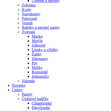
Čerešne a melóny
Zelenina
Kvety
Narodeniny
Princezné
Vesmír
Baletky a morské panny
Zvieratá
Macko
Motýle
Zábavné
Lienky a včielky
Žabky
Dinosaury
Psy
Mačky
Roztomilé
Jednorožci
Valentín
Novinky
Úplety
Panely
Úpletové balíčky
Chlapčenské
Dievčenské