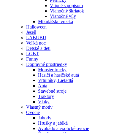
Perníčky
Vtipné s popisom
Vianočný škriatok
Vianočné víly
Mikulášske vrecká
Halloween
Jeseň
LABUBU
Veľká noc
Detské a deti
LGBT
Funny
Dopravné prostriedky
Monster trucky
Hasiči a hasičské autá
Vrtulníky, Lietadlá
Autá
Stavebné stroje
Traktory
Vlaky
Vlastný motív
Ovocie
Jahody
Hrušky a jablká
Avokádo a exotické ovocie