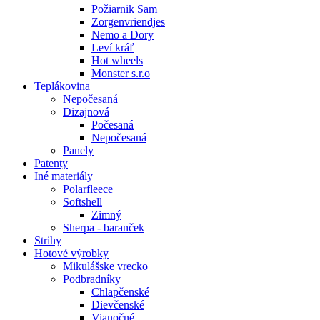
Požiarnik Sam
Zorgenvriendjes
Nemo a Dory
Leví kráľ
Hot wheels
Monster s.r.o
Teplákovina
Nepočesaná
Dizajnová
Počesaná
Nepočesaná
Panely
Patenty
Iné materiály
Polarfleece
Softshell
Zimný
Sherpa - baranček
Strihy
Hotové výrobky
Mikulášske vrecko
Podbradníky
Chlapčenské
Dievčenské
Vianočné