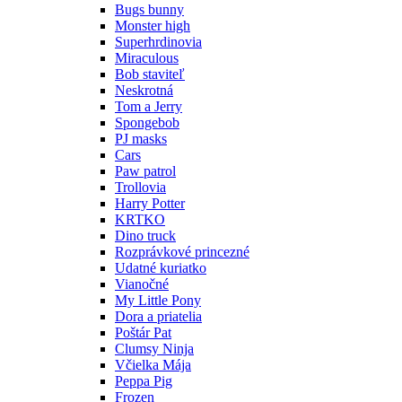
Bugs bunny
Monster high
Superhrdinovia
Miraculous
Bob staviteľ
Neskrotná
Tom a Jerry
Spongebob
PJ masks
Cars
Paw patrol
Trollovia
Harry Potter
KRTKO
Dino truck
Rozprávkové princezné
Udatné kuriatko
Vianočné
My Little Pony
Dora a priatelia
Poštár Pat
Clumsy Ninja
Včielka Mája
Peppa Pig
Frozen