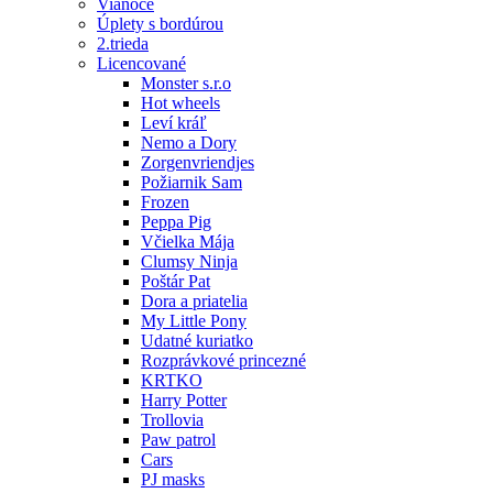
Vianoce
Úplety s bordúrou
2.trieda
Licencované
Monster s.r.o
Hot wheels
Leví kráľ
Nemo a Dory
Zorgenvriendjes
Požiarnik Sam
Frozen
Peppa Pig
Včielka Mája
Clumsy Ninja
Poštár Pat
Dora a priatelia
My Little Pony
Udatné kuriatko
Rozprávkové princezné
KRTKO
Harry Potter
Trollovia
Paw patrol
Cars
PJ masks