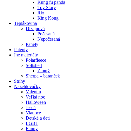
Kung fu panda
Toy Story
Rio
King Kong
Teplákovina
Dizajnová
Počesaná
Nepočesaná
Panely
Patenty
Iné materiály
Polarfleece
Softshell
Zimný
Sherpa – baranček
Strihy
Nažehlovačky
Valentín
Veľká noc
Halloween
Jeseň
Vianoce
Detské a deti
LGBT
Funny