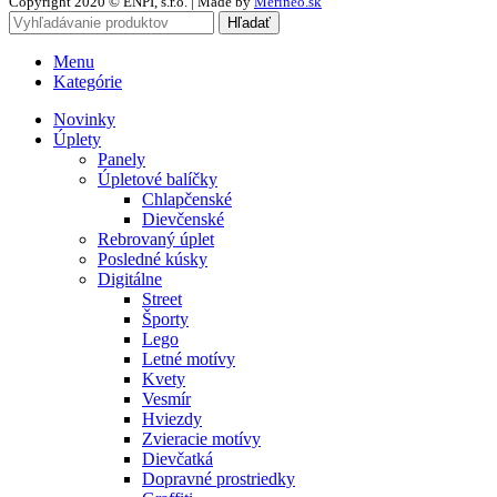
Copyright 2020 © ENPI, s.r.o. | Made by
Merineo.sk
Hľadať
Menu
Kategórie
Novinky
Úplety
Panely
Úpletové balíčky
Chlapčenské
Dievčenské
Rebrovaný úplet
Posledné kúsky
Digitálne
Street
Športy
Lego
Letné motívy
Kvety
Vesmír
Hviezdy
Zvieracie motívy
Dievčatká
Dopravné prostriedky