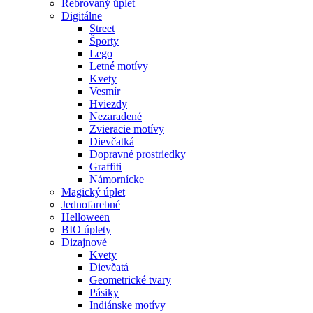
Rebrovaný úplet
Digitálne
Street
Športy
Lego
Letné motívy
Kvety
Vesmír
Hviezdy
Nezaradené
Zvieracie motívy
Dievčatká
Dopravné prostriedky
Graffiti
Námornícke
Magický úplet
Jednofarebné
Helloween
BIO úplety
Dizajnové
Kvety
Dievčatá
Geometrické tvary
Pásiky
Indiánske motívy