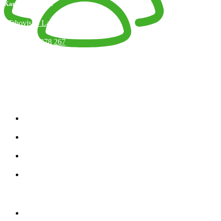
Kamenný obchod
Trhovisko Latorická 1, Bratislava
+421 918 378 267
info@jaart.sk
Otváracie hodiny
Kategórie produktov
Zobraziť všetko
Úplety
Teplákovina
Strihy
Kategórie Produktov
Zobraziť všetko