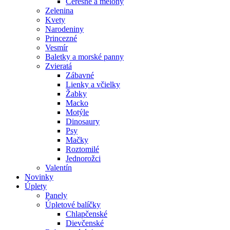
Čerešne a melóny
Zelenina
Kvety
Narodeniny
Princezné
Vesmír
Baletky a morské panny
Zvieratá
Zábavné
Lienky a včielky
Žabky
Macko
Motýle
Dinosaury
Psy
Mačky
Roztomilé
Jednorožci
Valentín
Novinky
Úplety
Panely
Úpletové balíčky
Chlapčenské
Dievčenské