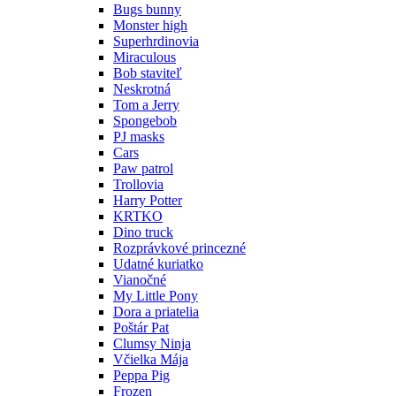
Bugs bunny
Monster high
Superhrdinovia
Miraculous
Bob staviteľ
Neskrotná
Tom a Jerry
Spongebob
PJ masks
Cars
Paw patrol
Trollovia
Harry Potter
KRTKO
Dino truck
Rozprávkové princezné
Udatné kuriatko
Vianočné
My Little Pony
Dora a priatelia
Poštár Pat
Clumsy Ninja
Včielka Mája
Peppa Pig
Frozen