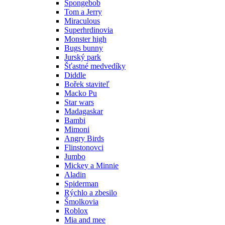
Spongebob
Tom a Jerry
Miraculous
Superhrdinovia
Monster high
Bugs bunny
Jurský park
Šťastné medvedíky
Diddle
Bořek staviteľ
Macko Pu
Star wars
Madagaskar
Bambi
Mimoni
Angry Birds
Flinstonovci
Jumbo
Mickey a Minnie
Aladin
Spiderman
Rýchlo a zbesilo
Šmolkovia
Roblox
Mia and mee