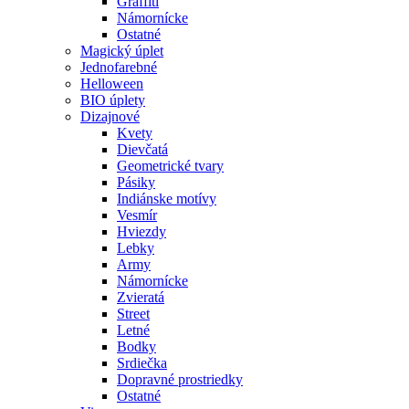
Graffiti
Námornícke
Ostatné
Magický úplet
Jednofarebné
Helloween
BIO úplety
Dizajnové
Kvety
Dievčatá
Geometrické tvary
Pásiky
Indiánske motívy
Vesmír
Hviezdy
Lebky
Army
Námornícke
Zvieratá
Street
Letné
Bodky
Srdiečka
Dopravné prostriedky
Ostatné