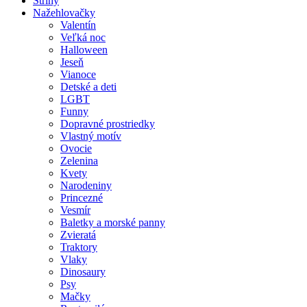
Strihy
Nažehlovačky
Valentín
Veľká noc
Halloween
Jeseň
Vianoce
Detské a deti
LGBT
Funny
Dopravné prostriedky
Vlastný motív
Ovocie
Zelenina
Kvety
Narodeniny
Princezné
Vesmír
Baletky a morské panny
Zvieratá
Traktory
Vlaky
Dinosaury
Psy
Mačky