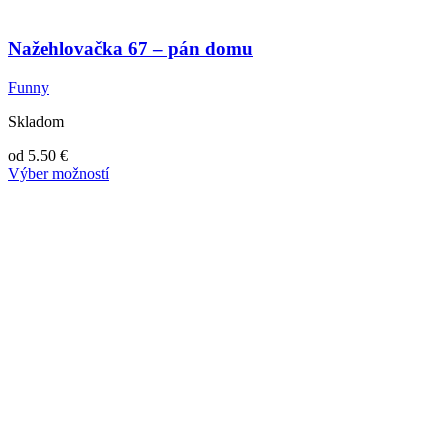
Nažehlovačka 67 – pán domu
Funny
Skladom
od
5.50
€
Výber možností