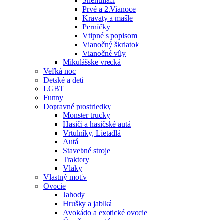
Snehuliaci
Prvé a 2.Vianoce
Kravaty a mašle
Perníčky
Vtipné s popisom
Vianočný škriatok
Vianočné víly
Mikulášske vrecká
Veľká noc
Detské a deti
LGBT
Funny
Dopravné prostriedky
Monster trucky
Hasiči a hasičské autá
Vrtulníky, Lietadlá
Autá
Stavebné stroje
Traktory
Vlaky
Vlastný motív
Ovocie
Jahody
Hrušky a jablká
Avokádo a exotické ovocie