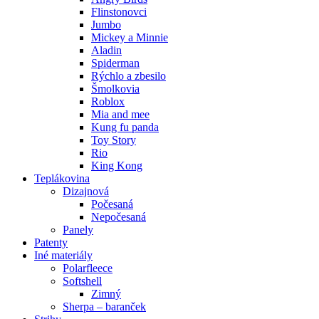
Flinstonovci
Jumbo
Mickey a Minnie
Aladin
Spiderman
Rýchlo a zbesilo
Šmolkovia
Roblox
Mia and mee
Kung fu panda
Toy Story
Rio
King Kong
Teplákovina
Dizajnová
Počesaná
Nepočesaná
Panely
Patenty
Iné materiály
Polarfleece
Softshell
Zimný
Sherpa – baranček