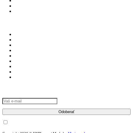
Úplety
Teplákovina
Strihy
Dôležité odkazy
Doprava a platba
FAQ – najčastejšie otázky
Všeobecné obchodné podmienky
Ochrana osobných údajov
Odstúpenie od zmluvy
Reklamačný poriadok
Reklamačný formulár
Zásady používania súborov cookie
Vylúčenie zodpovednosti
Odber noviniek
Chcem odoberať newsletter a súhlasím so spracovaním osobných
údajov