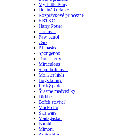
My Little Pony
Udatné kuriatko
Rozprávkové princezné
KRTKO
Harry Potter
Trollovia
Paw patrol
Cars
PJ masks
Spongebob
Tom a Jerry
Miraculous
Superhrdinovia
Monster high
Bugs bunny
Jurský park
Šťastné medvedíky
Diddle
Bořek staviteľ
Macko Pu
Star wars
Madagaskar
Bambi
Mimoni
Angry Birds