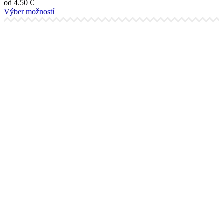
od
4.50
€
Výber možností