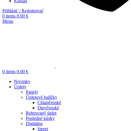
Kontakt
Prihlásiť / Registrovať
0
items
0.00
€
Menu
0
items
0.00
€
Novinky
Úplety
Panely
Úpletové balíčky
Chlapčenské
Dievčenské
Rebrovaný úplet
Posledné kúsky
Digitálne
Street