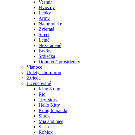
Vesmír
Hviezdy
Lebky
Army
Námornícke
Zvieratá
Street
Letné
Nezaradené
Bodky
Srdiečka
Dopravné prostriedky
Vianoce
Úplety s bordúrou
2.trieda
Licencované
King Kong
Rio
Toy Story
Hello Kitty
Kung fu panda
Shrek
Mia and mee
Slash
Roblox