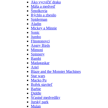
Ako vycvičiť draka
Máša a medveď
Šmolkovia
Rýchlo a zbesilo
Spiderman
Aladin
Mickey a Minnie
Sonic
Jumbo
Flinstonovci
Angry Birds
Mimoni
Spinnery
Bambi
Madagaskar
Ariel
Blaze and the Monster Machines
Star wars
Macko Pu
Bořek staviteľ
Barbie
Diddle
Šťastné medvedíky
Jurský park
Mulan