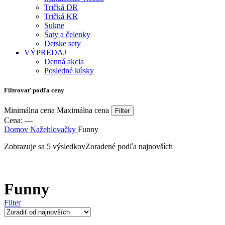
Tričká DR
Tričká KR
Sukne
Šaty a čelenky
Detske sety
VÝPREDAJ
Denná akcia
Posledné kúsky
Filtrovať podľa ceny
Minimálna cena
Maximálna cena
Filter
Cena:
—
Domov
Nažehlovačky
Funny
Zobrazuje sa 5 výsledkov
Zoradené podľa najnovších
Funny
Filter