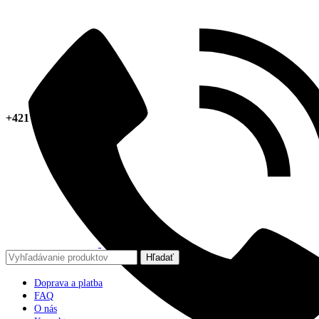
+421 918 378 267
Hľadať
Doprava a platba
FAQ
O nás