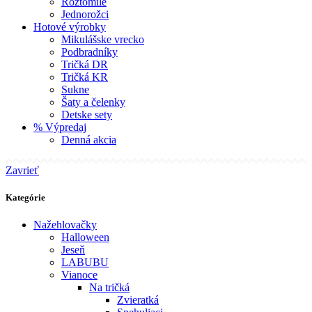
Roztomilé
Jednorožci
Hotové výrobky
Mikulášske vrecko
Podbradníky
Tričká DR
Tričká KR
Sukne
Šaty a čelenky
Detske sety
% Výpredaj
Denná akcia
Zavrieť
Kategórie
Nažehlovačky
Halloween
Jeseň
LABUBU
Vianoce
Na tričká
Zvieratká