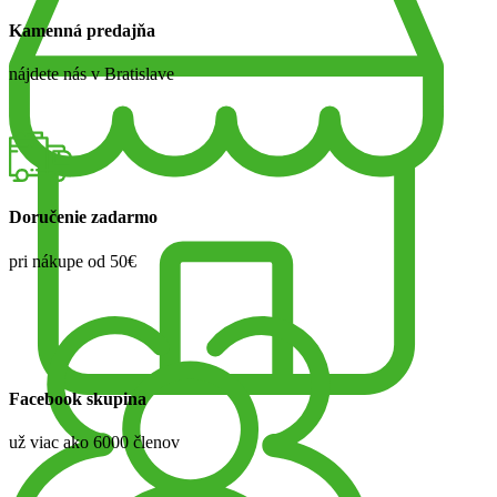
Kamenná predajňa
nájdete nás v Bratislave
Doručenie zadarmo
pri nákupe od 50€
Facebook skupina
už viac ako 6000 členov