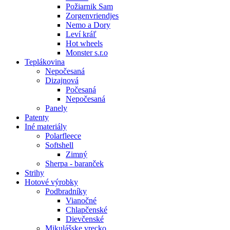
Požiarnik Sam
Zorgenvriendjes
Nemo a Dory
Leví kráľ
Hot wheels
Monster s.r.o
Teplákovina
Nepočesaná
Dizajnová
Počesaná
Nepočesaná
Panely
Patenty
Iné materiály
Polarfleece
Softshell
Zimný
Sherpa - baranček
Strihy
Hotové výrobky
Podbradníky
Vianočné
Chlapčenské
Dievčenské
Mikulášske vrecko