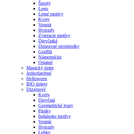
Športy
Lego
Letné motívy
Kvety
Vesmír
Hviezdy
Zvieracie motívy
Dievčatká
Dopravné prostriedky
Graffiti
Námornícke
Ostatné
Magický úplet
Jednofarebné
Helloween
BIO úplety
Dizajnové
Kvety
Dievčatá
Geometrické tvary
Pásiky
Indiánske motívy
Vesmír
Hviezdy
Lebky