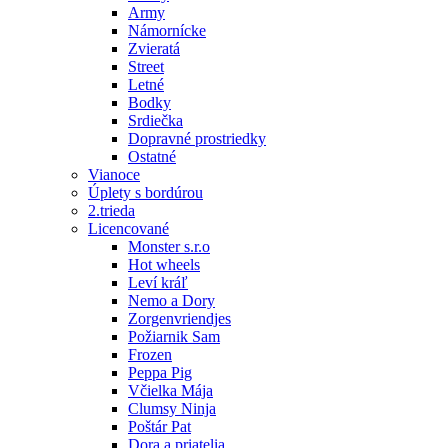
Army
Námornícke
Zvieratá
Street
Letné
Bodky
Srdiečka
Dopravné prostriedky
Ostatné
Vianoce
Úplety s bordúrou
2.trieda
Licencované
Monster s.r.o
Hot wheels
Leví kráľ
Nemo a Dory
Zorgenvriendjes
Požiarnik Sam
Frozen
Peppa Pig
Včielka Mája
Clumsy Ninja
Poštár Pat
Dora a priatelia