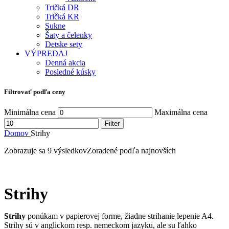
Tričká DR
Tričká KR
Sukne
Šaty a čelenky
Detske sety
VÝPREDAJ
Denná akcia
Posledné kúsky
Filtrovať podľa ceny
Minimálna cena
Maximálna cena
Filter
Domov
Strihy
Zobrazuje sa 9 výsledkov
Zoradené podľa najnovších
Strihy
Strihy
ponúkam v papierovej forme, žiadne strihanie lepenie A4.
Strihy sú v anglickom resp. nemeckom jazyku, ale su ľahko