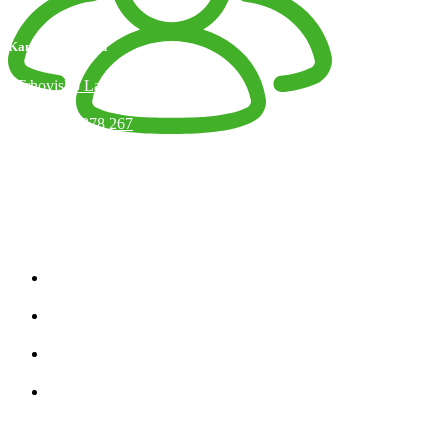
Kamenný obchod
Trhovisko Latorická 1, Bratislava
+421 918 378 267
info@jaart.sk
Otváracie hodiny
Kategórie produktov
Zobraziť všetko
Úplety
Teplákovina
Strihy
Kategórie Produktov