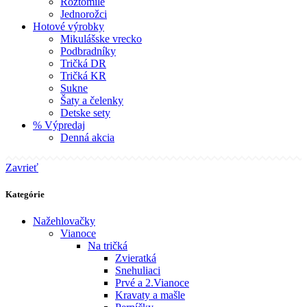
Roztomilé
Jednorožci
Hotové výrobky
Mikulášske vrecko
Podbradníky
Tričká DR
Tričká KR
Sukne
Šaty a čelenky
Detske sety
% Výpredaj
Denná akcia
Zavrieť
Kategórie
Nažehlovačky
Vianoce
Na tričká
Zvieratká
Snehuliaci
Prvé a 2.Vianoce
Kravaty a mašle