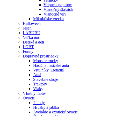
Perníčky
Vtipné s popisom
Vianočný škriatok
Vianočné víly
Mikulášske vrecká
Halloween
Jeseň
LABUBU
Veľká noc
Detské a deti
LGBT
Funny
Dopravné prostriedky
Monster trucky
Hasiči a hasičské autá
Vrtulníky, Lietadlá
Autá
Stavebné stroje
Traktory
Vlaky
Vlastný motív
Ovocie
Jahody
Hrušky a jablká
Avokádo a exotické ovocie