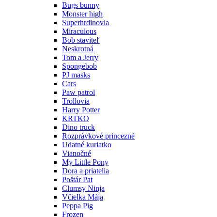
Bugs bunny
Monster high
Superhrdinovia
Miraculous
Bob staviteľ
Neskrotná
Tom a Jerry
Spongebob
PJ masks
Cars
Paw patrol
Trollovia
Harry Potter
KRTKO
Dino truck
Rozprávkové princezné
Udatné kuriatko
Vianočné
My Little Pony
Dora a priatelia
Poštár Pat
Clumsy Ninja
Včielka Mája
Peppa Pig
Frozen