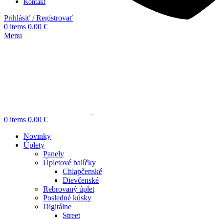
Kontakt
Prihlásiť / Registrovať
0
items
0.00
€
Menu
0
items
0.00
€
Novinky
Úplety
Panely
Úpletové balíčky
Chlapčenské
Dievčenské
Rebrovaný úplet
Posledné kúsky
Digitálne
Street