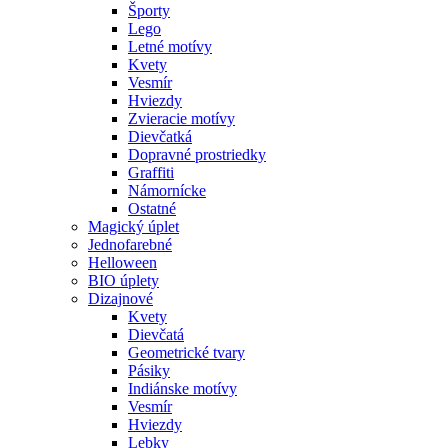
Športy
Lego
Letné motívy
Kvety
Vesmír
Hviezdy
Zvieracie motívy
Dievčatká
Dopravné prostriedky
Graffiti
Námornícke
Ostatné
Magický úplet
Jednofarebné
Helloween
BIO úplety
Dizajnové
Kvety
Dievčatá
Geometrické tvary
Pásiky
Indiánske motívy
Vesmír
Hviezdy
Lebky