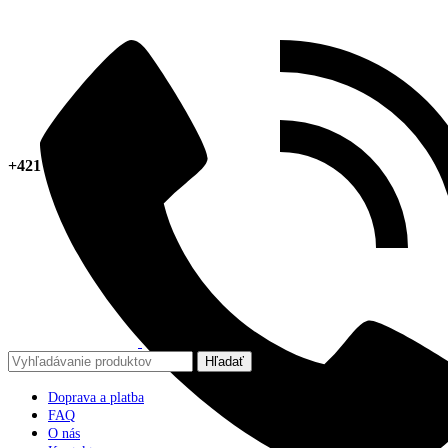
+421 918 378 267
Hľadať
Doprava a platba
FAQ
O nás