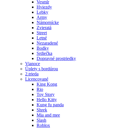
Vesmír
Hviezdy
Lebky
Army
Námornícke
Zvieratá
Street
Letné
Nezaradené
Bodky
Srdiečka
Dopravné prostriedky
Vianoce
Úplety s bordúrou
2.trieda
Licencované
King Kong
Rio
Toy Story
Hello Kitty
Kung fu panda
Shrek
Mia and mee
Slash
Roblox