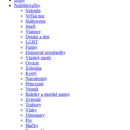
Strihy
Nažehlovačky
Valentín
Veľká noc
Halloween
Jeseň
Vianoce
Detské a deti
LGBT
Funny
Dopravné prostriedky
Vlastný motív
Ovocie
Zelenina
Kvety
Narodeniny
Princezné
Vesmír
Baletky a morské panny
Zvieratá
Traktory
Vlaky
Dinosaury
Psy
Mačky