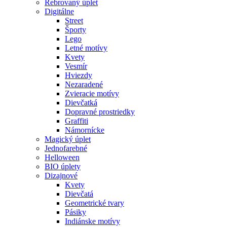
Rebrovaný úplet
Digitálne
Street
Športy
Lego
Letné motívy
Kvety
Vesmír
Hviezdy
Nezaradené
Zvieracie motívy
Dievčatká
Dopravné prostriedky
Graffiti
Námornícke
Magický úplet
Jednofarebné
Helloween
BIO úplety
Dizajnové
Kvety
Dievčatá
Geometrické tvary
Pásiky
Indiánske motívy