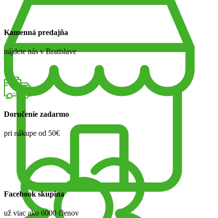
Kamenná predajňa
nájdete nás v Bratislave
Doručenie zadarmo
pri nákupe od 50€
Facebook skupina
už viac ako 6000 členov