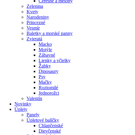
Čerešne a melóny
Zelenina
Kvety
Narodeniny
Princezné
Vesmír
Baletky a morské panny
Zvieratá
Macko
Motýle
Zábavné
Lienky a včielky
Žabky
Dinosaury
Psy
Mačky
Roztomilé
Jednorožci
Valentín
Novinky
Úplety
Panely
Úpletové balíčky
Chlapčenské
Dievčenské