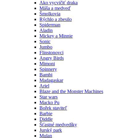
Ako vycvičiť draka
Máša a medveď
Šmolkovia
Rýchlo a zbesilo
Spiderman
Aladin
Mickey a Minnie
Sonic
Jumbo
Flinstonovci
Angry Birds
Mimoni
Spinnery
Bambi
Madagaskar
Ariel
Blaze and the Monster Machines
Star wars
Macko Pu
Bořek staviteľ
Barbie
Diddle
Šťastné medvedíky
Jurský park
Mulan