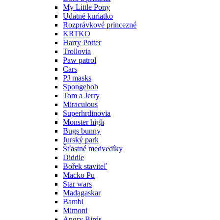
My Little Pony
Udatné kuriatko
Rozprávkové princezné
KRTKO
Harry Potter
Trollovia
Paw patrol
Cars
PJ masks
Spongebob
Tom a Jerry
Miraculous
Superhrdinovia
Monster high
Bugs bunny
Jurský park
Šťastné medvedíky
Diddle
Bořek staviteľ
Macko Pu
Star wars
Madagaskar
Bambi
Mimoni
Angry Birds