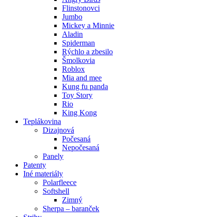
Flinstonovci
Jumbo
Mickey a Minnie
Aladin
Spiderman
Rýchlo a zbesilo
Šmolkovia
Roblox
Mia and mee
Kung fu panda
Toy Story
Rio
King Kong
Teplákovina
Dizajnová
Počesaná
Nepočesaná
Panely
Patenty
Iné materiály
Polarfleece
Softshell
Zimný
Sherpa – baranček