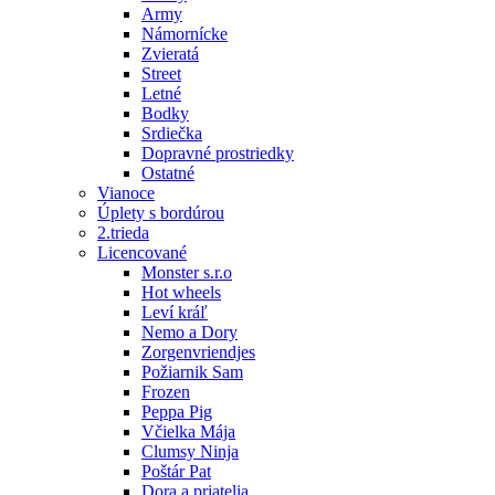
Army
Námornícke
Zvieratá
Street
Letné
Bodky
Srdiečka
Dopravné prostriedky
Ostatné
Vianoce
Úplety s bordúrou
2.trieda
Licencované
Monster s.r.o
Hot wheels
Leví kráľ
Nemo a Dory
Zorgenvriendjes
Požiarnik Sam
Frozen
Peppa Pig
Včielka Mája
Clumsy Ninja
Poštár Pat
Dora a priatelia