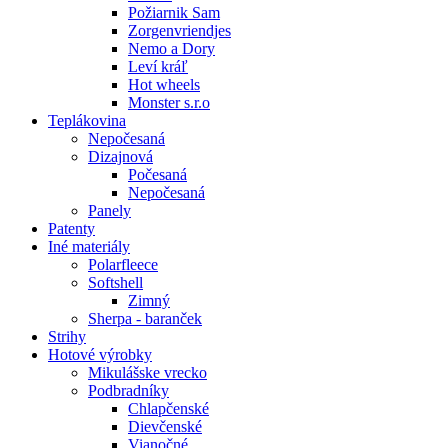
Požiarnik Sam
Zorgenvriendjes
Nemo a Dory
Leví kráľ
Hot wheels
Monster s.r.o
Teplákovina
Nepočesaná
Dizajnová
Počesaná
Nepočesaná
Panely
Patenty
Iné materiály
Polarfleece
Softshell
Zimný
Sherpa - baranček
Strihy
Hotové výrobky
Mikulášske vrecko
Podbradníky
Chlapčenské
Dievčenské
Vianočné