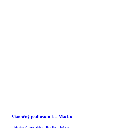
Vianočný podbradník – Macko
Hotové výrobky
,
Podbradníky
,