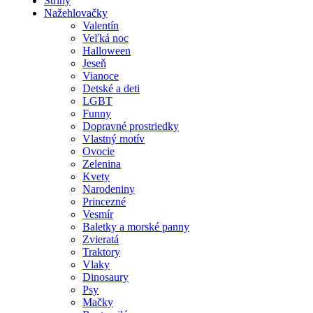
Strihy
Nažehlovačky
Valentín
Veľká noc
Halloween
Jeseň
Vianoce
Detské a deti
LGBT
Funny
Dopravné prostriedky
Vlastný motív
Ovocie
Zelenina
Kvety
Narodeniny
Princezné
Vesmír
Baletky a morské panny
Zvieratá
Traktory
Vlaky
Dinosaury
Psy
Mačky