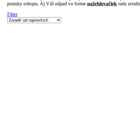
ponuky eshopu. Aj Váš nápad vo forme
nažehlovačiek
rada zreali
Filter