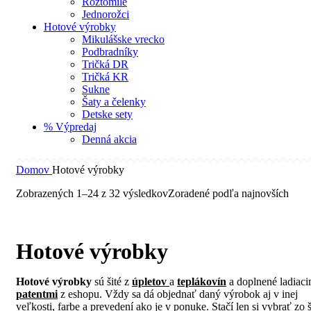
Roztomilé
Jednorožci
Hotové výrobky
Mikulášske vrecko
Podbradníky
Tričká DR
Tričká KR
Sukne
Šaty a čelenky
Detske sety
% Výpredaj
Denná akcia
Domov
Hotové výrobky
Zobrazených 1–24 z 32 výsledkov
Zoradené podľa najnovších
Hotové výrobky
Hotové výrobky
sú šité z
úpletov
a
teplákovín
a doplnené ladiaci
patentmi
z eshopu. Vždy sa dá objednať daný výrobok aj v inej
veľkosti, farbe a prevedení ako je v ponuke. Stačí len si vybrať zo 