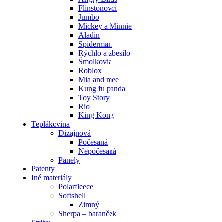
Flinstonovci
Jumbo
Mickey a Minnie
Aladin
Spiderman
Rýchlo a zbesilo
Šmolkovia
Roblox
Mia and mee
Kung fu panda
Toy Story
Rio
King Kong
Teplákovina
Dizajnová
Počesaná
Nepočesaná
Panely
Patenty
Iné materiály
Polarfleece
Softshell
Zimný
Sherpa – baranček