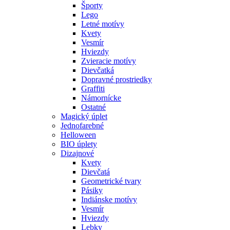
Športy
Lego
Letné motívy
Kvety
Vesmír
Hviezdy
Zvieracie motívy
Dievčatká
Dopravné prostriedky
Graffiti
Námornícke
Ostatné
Magický úplet
Jednofarebné
Helloween
BIO úplety
Dizajnové
Kvety
Dievčatá
Geometrické tvary
Pásiky
Indiánske motívy
Vesmír
Hviezdy
Lebky