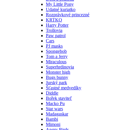
My Little Pony
Udatné kuriatko
Rozprávkové princezné
KRTKO
Harry Potter
Trollovia
Paw patrol
Cars
PJ masks
Spongebob
Tom a Jerry
Miraculous
Superhrdinovia
Monster high
Bugs bunny
Jurský park
Šťastné medvedíky
Diddle
Bořek staviteľ
Macko Pu
Star wars
Madagaskar
Bambi
Mimoni
Angry Birds