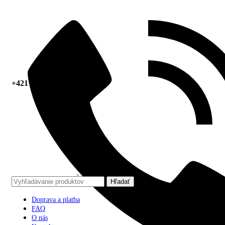
+421 918 378 267
Hľadať
Doprava a platba
FAQ
O nás