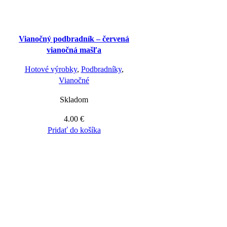
Vianočný podbradník – červená
vianočná mašľa
Hotové výrobky
,
Podbradníky
,
Vianočné
Skladom
4.00
€
Pridať do košíka