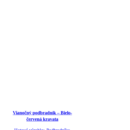
Vianočný podbradník – Bielo-
červená kravata