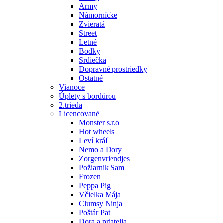
Army
Námornícke
Zvieratá
Street
Letné
Bodky
Srdiečka
Dopravné prostriedky
Ostatné
Vianoce
Úplety s bordúrou
2.trieda
Licencované
Monster s.r.o
Hot wheels
Leví kráľ
Nemo a Dory
Zorgenvriendjes
Požiarnik Sam
Frozen
Peppa Pig
Včielka Mája
Clumsy Ninja
Poštár Pat
Dora a priatelia