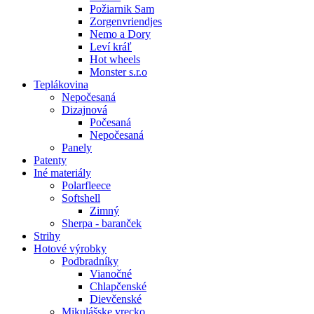
Požiarnik Sam
Zorgenvriendjes
Nemo a Dory
Leví kráľ
Hot wheels
Monster s.r.o
Teplákovina
Nepočesaná
Dizajnová
Počesaná
Nepočesaná
Panely
Patenty
Iné materiály
Polarfleece
Softshell
Zimný
Sherpa - baranček
Strihy
Hotové výrobky
Podbradníky
Vianočné
Chlapčenské
Dievčenské
Mikulášske vrecko