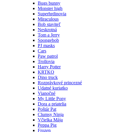
Bugs bunny
Monster high
Superhrdinovia
Miraculous
Bob staviteľ
Neskrotná
Tom a Jerry
Spongebob
PJ masks
Cars
Paw patrol
Trollovia
Harry Potter
KRTKO
Dino truck
Rozprávkové princezné
Udatné kuriatko
Vianočné
My Little Pony
Dora a priatelia
Poštár Pat
Clumsy Ninja
Včielka Mája
Peppa Pig
Frozen