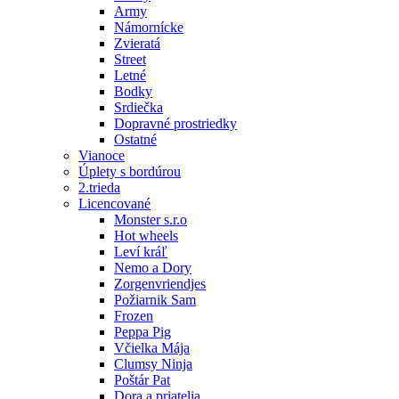
Army
Námornícke
Zvieratá
Street
Letné
Bodky
Srdiečka
Dopravné prostriedky
Ostatné
Vianoce
Úplety s bordúrou
2.trieda
Licencované
Monster s.r.o
Hot wheels
Leví kráľ
Nemo a Dory
Zorgenvriendjes
Požiarnik Sam
Frozen
Peppa Pig
Včielka Mája
Clumsy Ninja
Poštár Pat
Dora a priatelia