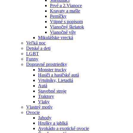
Snehuliaci
Prvé a 2.Vianoce
Kravaty a mašle
Perníčky
Vtipné s popisom
Vianočný škriatok
Vianočné víly
Mikulášske vrecká
Veľká noc
Detské a deti
LGBT
Funny
Dopravné prostriedky
Monster trucky
Hasiči a hasičské autá
Vrtulníky, Lietadlá
Autá
Stavebné stroje
Traktory
Vlaky
Vlastný motív
Ovocie
Jahody
Hrušky a jablká
Avokádo a exotické ovocie