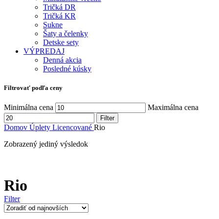
Tričká DR
Tričká KR
Sukne
Šaty a čelenky
Detske sety
VÝPREDAJ
Denná akcia
Posledné kúsky
Filtrovať podľa ceny
Minimálna cena
Maximálna cena
Filter
Domov
Úplety
Licencované
Rio
Zobrazený jediný výsledok
Rio
Filter