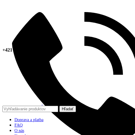
+421 918 378 267
Hľadať
Doprava a platba
FAQ
O nás