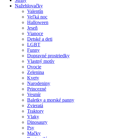
Strihy
Nažehlovačky
Valentín
Veľká noc
Halloween
Jeseň
Vianoce
Detské a deti
LGBT
Funny
Dopravné prostriedky
Vlastný motív
Ovocie
Zelenina
Kvety
Narodeniny
Princezné
Vesmír
Baletky a morské panny
Zvieratá
Traktory
Vlaky
Dinosaury
Psy
Mačky