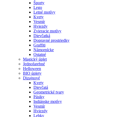
Športy
Lego
Letné motívy
Kvety
Vesmír
Hviezdy
Zvieracie motívy
Dievčatká
Dopravné prostriedky
Graffiti
Námornícke
Ostatné
Magický úplet
Jednofarebné
Helloween
BIO úplety
Dizajnové
Kvety
Dievčatá
Geometrické tvary
Pásiky
Indiánske motívy
Vesmír
Hviezdy
Lebky