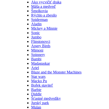
Ako vycvičiť draka
Máša a medveď
Šmolkovia
Rýchlo a zbesilo
Spiderman
Aladin
Mickey a Minnie
Sonic
Jumbo
Flinstonovci
Angry Birds
Mimoni
Spinnery
Bambi
Madagaskar
Ariel
Blaze and the Monster Machines
Star wars
Macko Pu
Bořek staviteľ
Barbie
Diddle
Šťastné medvedíky
Jurský park
Mulan