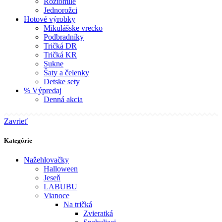
Roztomilé
Jednorožci
Hotové výrobky
Mikulášske vrecko
Podbradníky
Tričká DR
Tričká KR
Sukne
Šaty a čelenky
Detske sety
% Výpredaj
Denná akcia
Zavrieť
Kategórie
Nažehlovačky
Halloween
Jeseň
LABUBU
Vianoce
Na tričká
Zvieratká