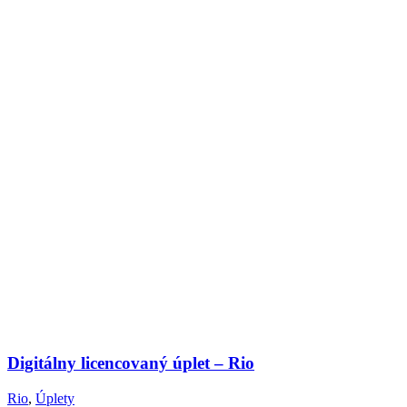
Digitálny licencovaný úplet – Rio
Rio
,
Úplety