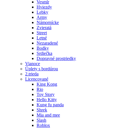
Vesmír
Hviezdy
Lebky
Army
Námornícke
Zvieratá
Street
Letné
Nezaradené
Bodky
Srdiečka
Dopravné prostriedky
Vianoce
Úplety s bordúrou
2.trieda
Licencované
King Kong
Rio
Toy Story
Hello Kitty
Kung fu panda
Shrek
Mia and mee
Slash
Roblox