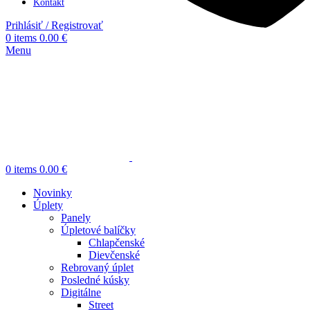
Kontakt
Prihlásiť / Registrovať
0
items
0.00
€
Menu
0
items
0.00
€
Novinky
Úplety
Panely
Úpletové balíčky
Chlapčenské
Dievčenské
Rebrovaný úplet
Posledné kúsky
Digitálne
Street