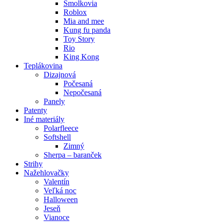
Šmolkovia
Roblox
Mia and mee
Kung fu panda
Toy Story
Rio
King Kong
Teplákovina
Dizajnová
Počesaná
Nepočesaná
Panely
Patenty
Iné materiály
Polarfleece
Softshell
Zimný
Sherpa – baranček
Strihy
Nažehlovačky
Valentín
Veľká noc
Halloween
Jeseň
Vianoce