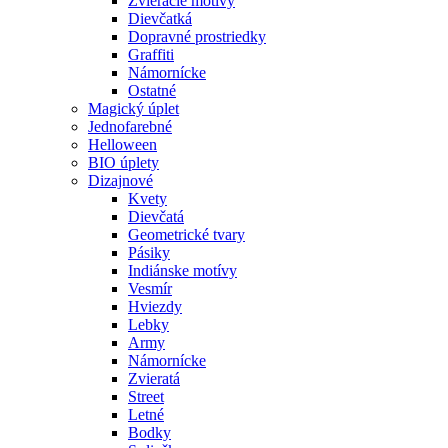
Zvieracie motívy
Dievčatká
Dopravné prostriedky
Graffiti
Námornícke
Ostatné
Magický úplet
Jednofarebné
Helloween
BIO úplety
Dizajnové
Kvety
Dievčatá
Geometrické tvary
Pásiky
Indiánske motívy
Vesmír
Hviezdy
Lebky
Army
Námornícke
Zvieratá
Street
Letné
Bodky