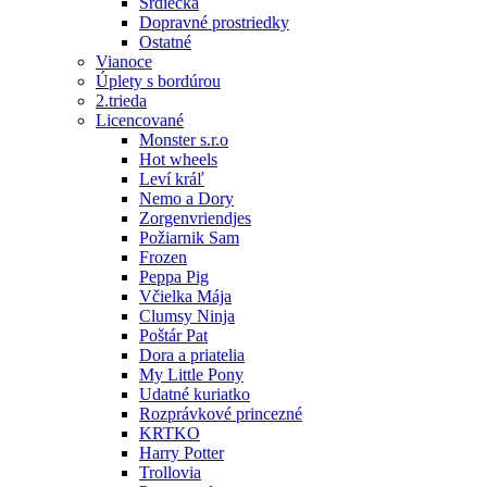
Srdiečka
Dopravné prostriedky
Ostatné
Vianoce
Úplety s bordúrou
2.trieda
Licencované
Monster s.r.o
Hot wheels
Leví kráľ
Nemo a Dory
Zorgenvriendjes
Požiarnik Sam
Frozen
Peppa Pig
Včielka Mája
Clumsy Ninja
Poštár Pat
Dora a priatelia
My Little Pony
Udatné kuriatko
Rozprávkové princezné
KRTKO
Harry Potter
Trollovia