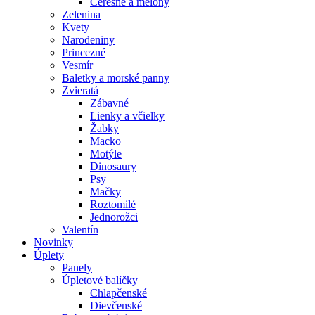
Čerešne a melóny
Zelenina
Kvety
Narodeniny
Princezné
Vesmír
Baletky a morské panny
Zvieratá
Zábavné
Lienky a včielky
Žabky
Macko
Motýle
Dinosaury
Psy
Mačky
Roztomilé
Jednorožci
Valentín
Novinky
Úplety
Panely
Úpletové balíčky
Chlapčenské
Dievčenské