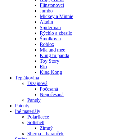
Flinstonovci
Jumbo
Mickey a Minnie
Aladin
Spiderman
Rýchlo a zbesilo
Šmolkovia
Roblox
Mia and mee
Kung fu panda
Toy Story
Rio
King Kong
Teplákovina
Dizajnová
Počesaná
Nepočesaná
Panely
Patenty
Iné materiály
Polarfleece
Softshell
Zimný
Sherpa – baranček