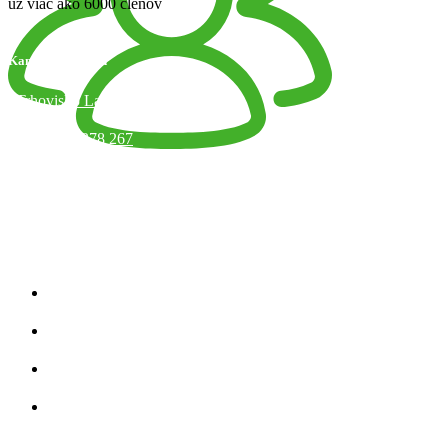
už viac ako 6000 členov
Kamenný obchod
Trhovisko Latorická 1, Bratislava
+421 918 378 267
info@jaart.sk
Otváracie hodiny
Kategórie produktov
Zobraziť všetko
Úplety
Teplákovina
Strihy
Kategórie Produktov