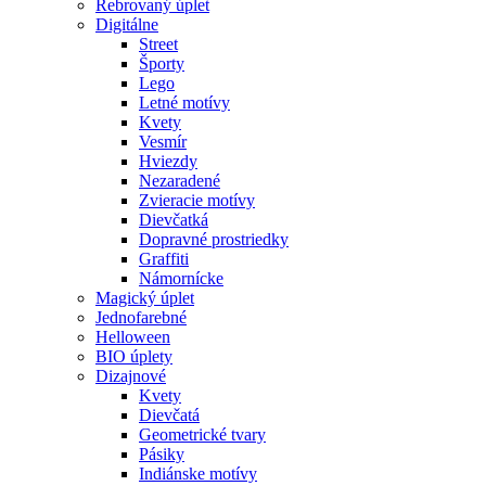
Rebrovaný úplet
Digitálne
Street
Športy
Lego
Letné motívy
Kvety
Vesmír
Hviezdy
Nezaradené
Zvieracie motívy
Dievčatká
Dopravné prostriedky
Graffiti
Námornícke
Magický úplet
Jednofarebné
Helloween
BIO úplety
Dizajnové
Kvety
Dievčatá
Geometrické tvary
Pásiky
Indiánske motívy