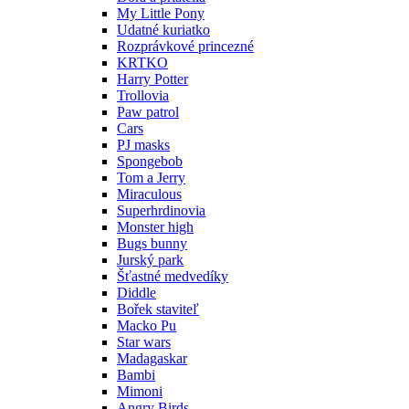
My Little Pony
Udatné kuriatko
Rozprávkové princezné
KRTKO
Harry Potter
Trollovia
Paw patrol
Cars
PJ masks
Spongebob
Tom a Jerry
Miraculous
Superhrdinovia
Monster high
Bugs bunny
Jurský park
Šťastné medvedíky
Diddle
Bořek staviteľ
Macko Pu
Star wars
Madagaskar
Bambi
Mimoni
Angry Birds