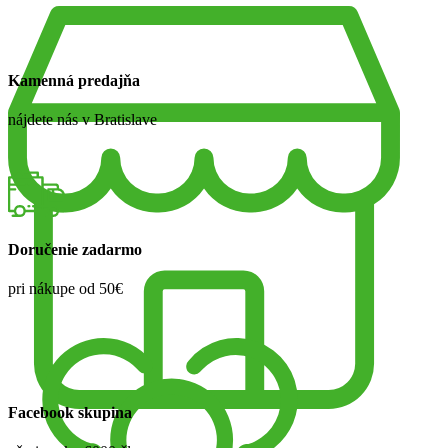
Kamenná predajňa
nájdete nás v Bratislave
Doručenie zadarmo
pri nákupe od 50€
Facebook skupina