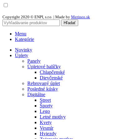
Chcem odoberať newsletter a súhlasím so spracovaním osobných
údajov
Copyright 2020 © ENPI, s.r.o. | Made by
Merineo.sk
Hľadať
Menu
Kategórie
Novinky
Úplety
Panely
Úpletové balíčky
Chlapčenské
Dievčenské
Rebrovaný úplet
Posledné kúsky
Digitálne
Street
Športy
Lego
Letné motívy
Kvety
Vesmír
Hviezdy