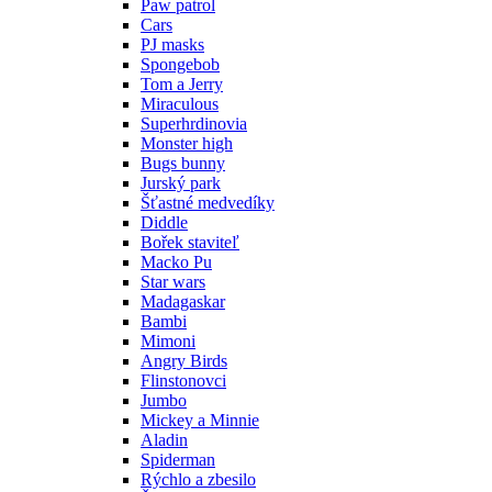
Paw patrol
Cars
PJ masks
Spongebob
Tom a Jerry
Miraculous
Superhrdinovia
Monster high
Bugs bunny
Jurský park
Šťastné medvedíky
Diddle
Bořek staviteľ
Macko Pu
Star wars
Madagaskar
Bambi
Mimoni
Angry Birds
Flinstonovci
Jumbo
Mickey a Minnie
Aladin
Spiderman
Rýchlo a zbesilo