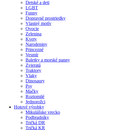
Detské a deti
LGBT
Funny
Dopravné prostriedky
Vlastný motív
Ovocie
Zelenina
Kvety
Narodeniny
Princezné
Vesmír
Baletky a morské panny
Zvieratá
Traktory
Vlaky
Dinosaury
Psy
Mačky
Roztomilé
Jednorožci
Hotové výrobky
Mikulášske vrecko
Podbradníky
Tričká DR
Tričká KR