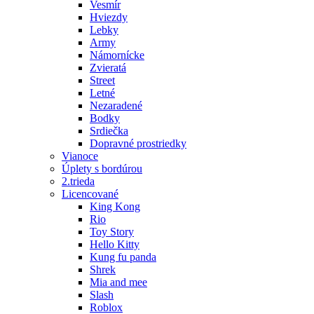
Vesmír
Hviezdy
Lebky
Army
Námornícke
Zvieratá
Street
Letné
Nezaradené
Bodky
Srdiečka
Dopravné prostriedky
Vianoce
Úplety s bordúrou
2.trieda
Licencované
King Kong
Rio
Toy Story
Hello Kitty
Kung fu panda
Shrek
Mia and mee
Slash
Roblox