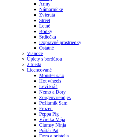
Army
Námornícke
Zvieratá
Street
Letné
Bodky
Srdiečka
Dopravné prostriedky
Ostatné
Vianoce
Úplety s bordúrou
2.trieda
Licencované
Monster s.r.o
Hot wheels
Leví kráľ
Nemo a Dory
Zorgenvriendjes
Požiarnik Sam
Frozen
Peppa Pig
Včielka Mája
Clumsy Ninja
Poštár Pat
Dora a priatelia