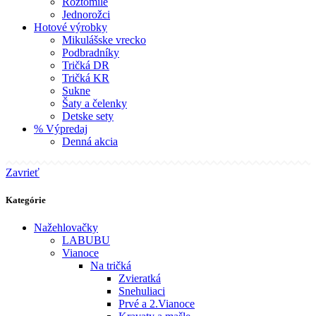
Roztomilé
Jednorožci
Hotové výrobky
Mikulášske vrecko
Podbradníky
Tričká DR
Tričká KR
Sukne
Šaty a čelenky
Detske sety
% Výpredaj
Denná akcia
Zavrieť
Kategórie
Nažehlovačky
LABUBU
Vianoce
Na tričká
Zvieratká
Snehuliaci
Prvé a 2.Vianoce