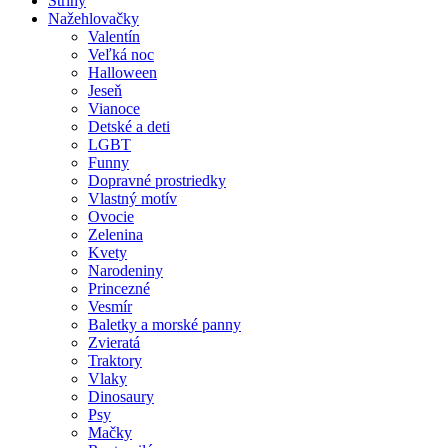
Strihy
Nažehlovačky
Valentín
Veľká noc
Halloween
Jeseň
Vianoce
Detské a deti
LGBT
Funny
Dopravné prostriedky
Vlastný motív
Ovocie
Zelenina
Kvety
Narodeniny
Princezné
Vesmír
Baletky a morské panny
Zvieratá
Traktory
Vlaky
Dinosaury
Psy
Mačky