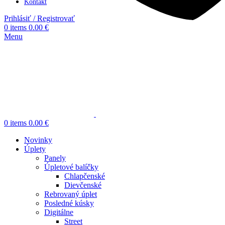
Kontakt
Prihlásiť / Registrovať
0
items
0.00
€
Menu
0
items
0.00
€
Novinky
Úplety
Panely
Úpletové balíčky
Chlapčenské
Dievčenské
Rebrovaný úplet
Posledné kúsky
Digitálne
Street