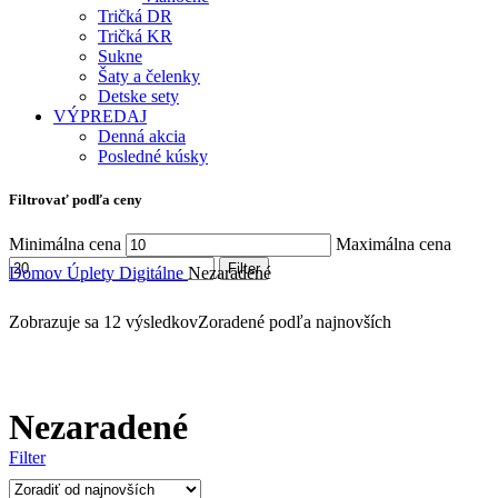
Tričká DR
Tričká KR
Sukne
Šaty a čelenky
Detske sety
VÝPREDAJ
Denná akcia
Posledné kúsky
Filtrovať podľa ceny
Minimálna cena
Maximálna cena
Filter
Domov
Úplety
Digitálne
Nezaradené
Zobrazuje sa 12 výsledkov
Zoradené podľa najnovších
Nezaradené
Filter