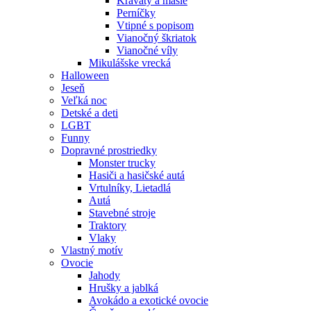
Kravaty a mašle
Perníčky
Vtipné s popisom
Vianočný škriatok
Vianočné víly
Mikulášske vrecká
Halloween
Jeseň
Veľká noc
Detské a deti
LGBT
Funny
Dopravné prostriedky
Monster trucky
Hasiči a hasičské autá
Vrtulníky, Lietadlá
Autá
Stavebné stroje
Traktory
Vlaky
Vlastný motív
Ovocie
Jahody
Hrušky a jablká
Avokádo a exotické ovocie