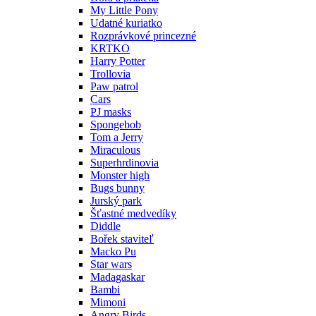
My Little Pony
Udatné kuriatko
Rozprávkové princezné
KRTKO
Harry Potter
Trollovia
Paw patrol
Cars
PJ masks
Spongebob
Tom a Jerry
Miraculous
Superhrdinovia
Monster high
Bugs bunny
Jurský park
Šťastné medvedíky
Diddle
Bořek staviteľ
Macko Pu
Star wars
Madagaskar
Bambi
Mimoni
Angry Birds