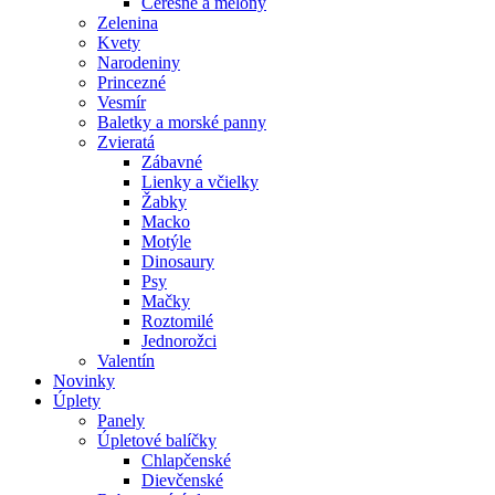
Čerešne a melóny
Zelenina
Kvety
Narodeniny
Princezné
Vesmír
Baletky a morské panny
Zvieratá
Zábavné
Lienky a včielky
Žabky
Macko
Motýle
Dinosaury
Psy
Mačky
Roztomilé
Jednorožci
Valentín
Novinky
Úplety
Panely
Úpletové balíčky
Chlapčenské
Dievčenské