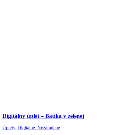
Digitálny úplet – Batika v zelenej
Úplety
,
Digitálne
,
Nezaradené