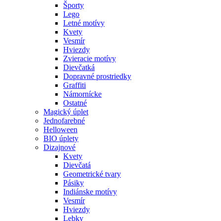
Športy
Lego
Letné motívy
Kvety
Vesmír
Hviezdy
Zvieracie motívy
Dievčatká
Dopravné prostriedky
Graffiti
Námornícke
Ostatné
Magický úplet
Jednofarebné
Helloween
BIO úplety
Dizajnové
Kvety
Dievčatá
Geometrické tvary
Pásiky
Indiánske motívy
Vesmír
Hviezdy
Lebky