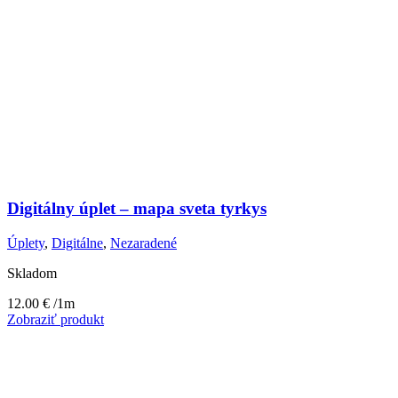
Digitálny úplet – mapa sveta tyrkys
Úplety
,
Digitálne
,
Nezaradené
Skladom
12.00
€
/1m
Zobraziť produkt