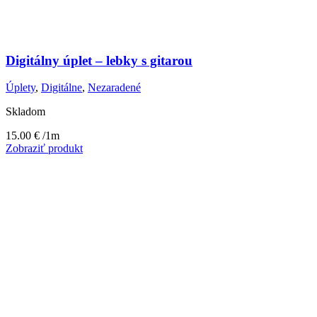
Digitálny úplet – lebky s gitarou
Úplety
,
Digitálne
,
Nezaradené
Skladom
15.00
€
/1m
Zobraziť produkt