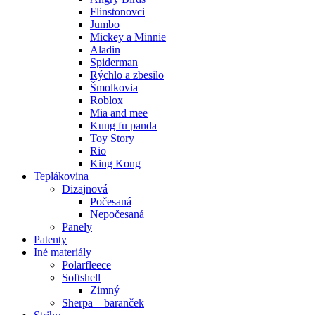
Flinstonovci
Jumbo
Mickey a Minnie
Aladin
Spiderman
Rýchlo a zbesilo
Šmolkovia
Roblox
Mia and mee
Kung fu panda
Toy Story
Rio
King Kong
Teplákovina
Dizajnová
Počesaná
Nepočesaná
Panely
Patenty
Iné materiály
Polarfleece
Softshell
Zimný
Sherpa – baranček