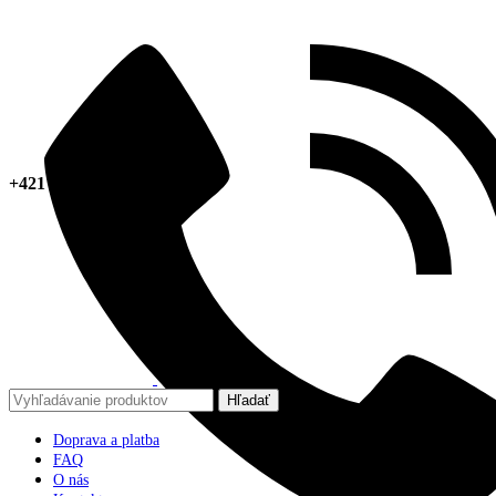
+421 918 378 267
Hľadať
Doprava a platba
FAQ
O nás