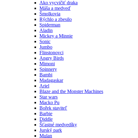
Ako vycvičiť draka
Máša a medveď
Šmolkovia
Rýchlo a zbesilo
Spiderman
Aladin
Mickey a Minnie
Sonic
Jumbo
Flinstonovci
Angry Birds
Mimoni
Spinnery
Bambi
Madagaskar
Ariel
Blaze and the Monster Machines
Star wars
Macko Pu
Bořek staviteľ
Barbie
Diddle
Šťastné medvedíky
Jurský park
Mulan