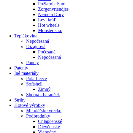
Požiarnik Sam
Zorgenvriendjes
Nemo a Dory
Leví kráľ
Hot wheels
Monster s.r.o
Teplákovina
Nepočesaná
Dizajnová
Počesaná
Nepočesaná
Panely
Patenty
Iné materiály
Polarfleece
Softshell
Zimný
Sherpa - baranček
Strihy
Hotové výrobky
Mikulášske vrecko
Podbradníky
Chlapčenské
Dievčenské
Vianočné