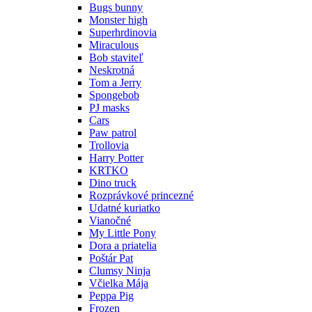
Bugs bunny
Monster high
Superhrdinovia
Miraculous
Bob staviteľ
Neskrotná
Tom a Jerry
Spongebob
PJ masks
Cars
Paw patrol
Trollovia
Harry Potter
KRTKO
Dino truck
Rozprávkové princezné
Udatné kuriatko
Vianočné
My Little Pony
Dora a priatelia
Poštár Pat
Clumsy Ninja
Včielka Mája
Peppa Pig
Frozen