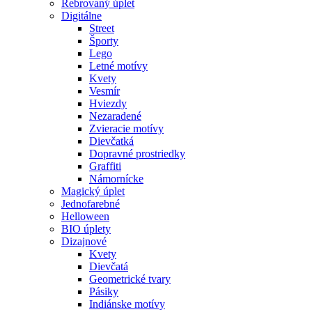
Rebrovaný úplet
Digitálne
Street
Športy
Lego
Letné motívy
Kvety
Vesmír
Hviezdy
Nezaradené
Zvieracie motívy
Dievčatká
Dopravné prostriedky
Graffiti
Námornícke
Magický úplet
Jednofarebné
Helloween
BIO úplety
Dizajnové
Kvety
Dievčatá
Geometrické tvary
Pásiky
Indiánske motívy