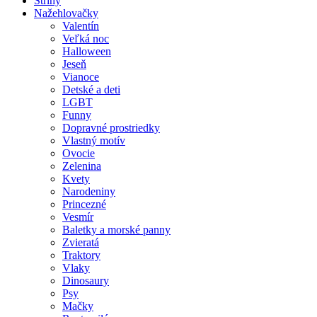
Strihy
Nažehlovačky
Valentín
Veľká noc
Halloween
Jeseň
Vianoce
Detské a deti
LGBT
Funny
Dopravné prostriedky
Vlastný motív
Ovocie
Zelenina
Kvety
Narodeniny
Princezné
Vesmír
Baletky a morské panny
Zvieratá
Traktory
Vlaky
Dinosaury
Psy
Mačky