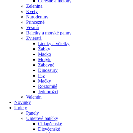
Čerešne a melóny
Zelenina
Kvety
Narodeniny
Princezné
Vesmír
Baletky a morské panny
Zvieratá
Lienky a včielky
Žabky
Macko
Motýle
Zábavné
Dinosaury
Psy
Mačky
Roztomilé
Jednorožci
Valentín
Novinky
Úplety
Panely
Úpletové balíčky
Chlapčenské
Dievčenské