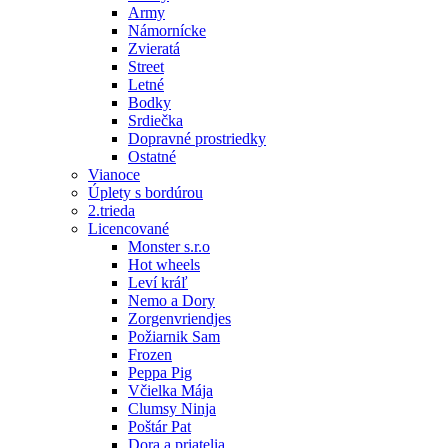
Army
Námornícke
Zvieratá
Street
Letné
Bodky
Srdiečka
Dopravné prostriedky
Ostatné
Vianoce
Úplety s bordúrou
2.trieda
Licencované
Monster s.r.o
Hot wheels
Leví kráľ
Nemo a Dory
Zorgenvriendjes
Požiarnik Sam
Frozen
Peppa Pig
Včielka Mája
Clumsy Ninja
Poštár Pat
Dora a priatelia