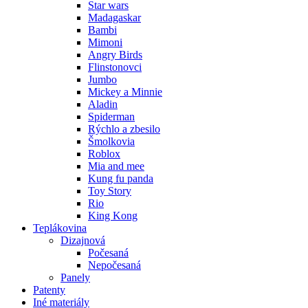
Star wars
Madagaskar
Bambi
Mimoni
Angry Birds
Flinstonovci
Jumbo
Mickey a Minnie
Aladin
Spiderman
Rýchlo a zbesilo
Šmolkovia
Roblox
Mia and mee
Kung fu panda
Toy Story
Rio
King Kong
Teplákovina
Dizajnová
Počesaná
Nepočesaná
Panely
Patenty
Iné materiály