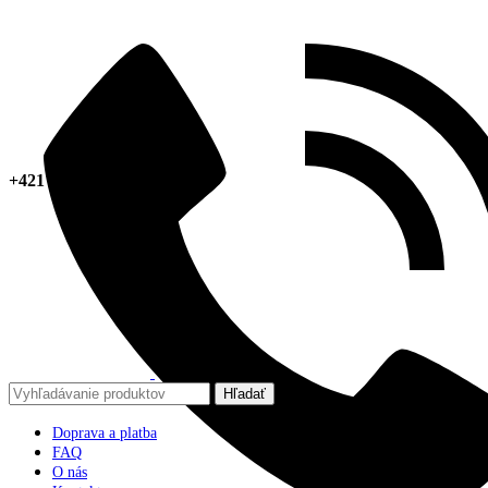
+421 918 378 267
Hľadať
Doprava a platba
FAQ
O nás