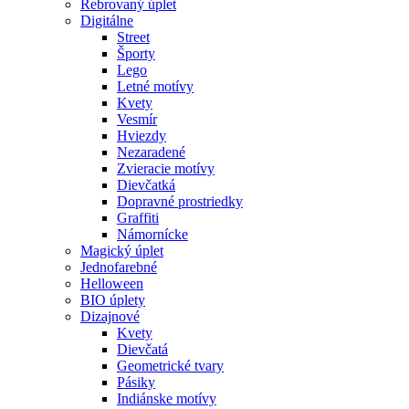
Rebrovaný úplet
Digitálne
Street
Športy
Lego
Letné motívy
Kvety
Vesmír
Hviezdy
Nezaradené
Zvieracie motívy
Dievčatká
Dopravné prostriedky
Graffiti
Námornícke
Magický úplet
Jednofarebné
Helloween
BIO úplety
Dizajnové
Kvety
Dievčatá
Geometrické tvary
Pásiky
Indiánske motívy