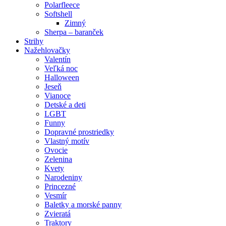
Polarfleece
Softshell
Zimný
Sherpa – baranček
Strihy
Nažehlovačky
Valentín
Veľká noc
Halloween
Jeseň
Vianoce
Detské a deti
LGBT
Funny
Dopravné prostriedky
Vlastný motív
Ovocie
Zelenina
Kvety
Narodeniny
Princezné
Vesmír
Baletky a morské panny
Zvieratá
Traktory