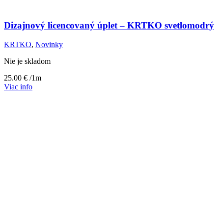
Dizajnový licencovaný úplet – KRTKO svetlomodrý
KRTKO
,
Novinky
Nie je skladom
25.00
€
/1m
Viac info