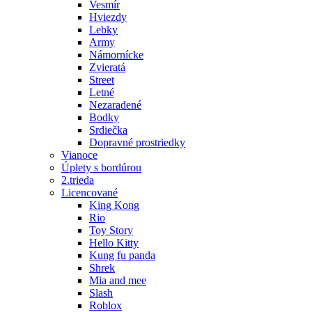
Vesmír
Hviezdy
Lebky
Army
Námornícke
Zvieratá
Street
Letné
Nezaradené
Bodky
Srdiečka
Dopravné prostriedky
Vianoce
Úplety s bordúrou
2.trieda
Licencované
King Kong
Rio
Toy Story
Hello Kitty
Kung fu panda
Shrek
Mia and mee
Slash
Roblox