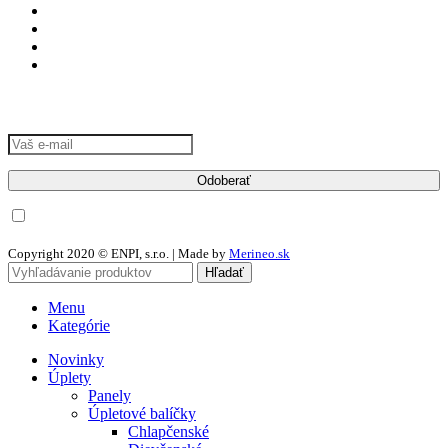
Reklamačný poriadok
Reklamačný formulár
Zásady používania súborov cookie
Vylúčenie zodpovednosti
Odber noviniek
Chcem odoberať newsletter a súhlasím so spracovaním osobných
údajov
Copyright 2020 © ENPI, s.r.o. | Made by
Merineo.sk
Hľadať
Menu
Kategórie
Novinky
Úplety
Panely
Úpletové balíčky
Chlapčenské