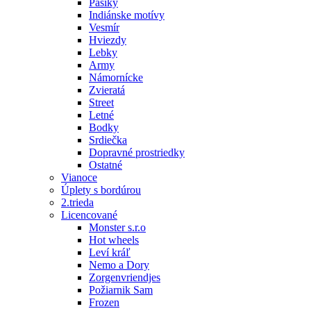
Pásiky
Indiánske motívy
Vesmír
Hviezdy
Lebky
Army
Námornícke
Zvieratá
Street
Letné
Bodky
Srdiečka
Dopravné prostriedky
Ostatné
Vianoce
Úplety s bordúrou
2.trieda
Licencované
Monster s.r.o
Hot wheels
Leví kráľ
Nemo a Dory
Zorgenvriendjes
Požiarnik Sam
Frozen