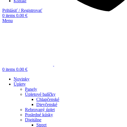
Kontakt
Prihlásiť / Registrovať
0
items
0.00
€
Menu
0
items
0.00
€
Novinky
Úplety
Panely
Úpletové balíčky
Chlapčenské
Dievčenské
Rebrovaný úplet
Posledné kúsky
Digitálne
Street