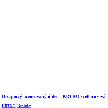
Dizajnový licencovaný úplet – KRTKO svetloružová
KRTKO
,
Novinky