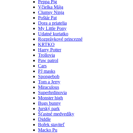
Peppa Pig
Včielka Mája
Clumsy Ninja
Poštár Pat
Dora a priatelia
My Little Pony
Udatné kuriatko
Rozprávkové princezné
KRTKO
Harry Potter
Trollovia
Paw patrol
Cars
PJ masks
Spongebob
Tom a Jerry
Miraculous
Superhrdinovia
Monster high
Bugs bunny
Jurský park
Šťastné medvedíky
Diddle
Bořek staviteľ
Macko Pu