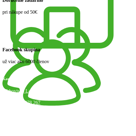
Doručenie zadarmo
pri nákupe od 50€
Facebook skupina
už viac ako 6000 členov
Kamenný obchod
Trhovisko Latorická 1, Bratislava
+421 918 378 267
info@jaart.sk
Otváracie hodiny