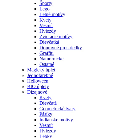
Športy
Lego
Letné motívy
Kvety
Vesmír
Hviezdy
Zvieracie motívy
Dievčatká
Dopravné prostriedky
Graffiti
Námornícke
Ostatné
Magický úplet
Jednofarebné
Helloween
BIO úplety
Dizajnové
Kvety
Dievčatá
Geometrické tvary
Pásiky
Indiánske motívy
Vesmír
Hviezdy
Lebky