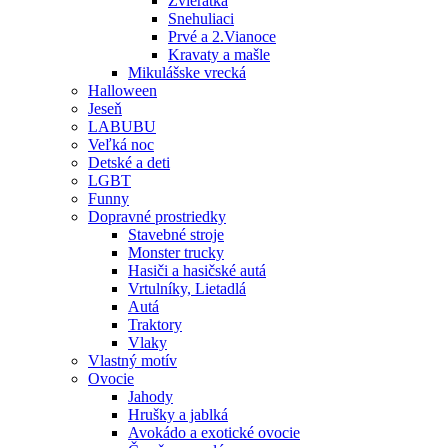
Zvieratká
Snehuliaci
Prvé a 2.Vianoce
Kravaty a mašle
Mikulášske vrecká
Halloween
Jeseň
LABUBU
Veľká noc
Detské a deti
LGBT
Funny
Dopravné prostriedky
Stavebné stroje
Monster trucky
Hasiči a hasičské autá
Vrtulníky, Lietadlá
Autá
Traktory
Vlaky
Vlastný motív
Ovocie
Jahody
Hrušky a jablká
Avokádo a exotické ovocie