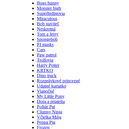
Bugs bunny
Monster high
Superhrdinovia
Miraculous
Bob staviteľ
Neskrotná
Tom a Jerry
Spongebob
PJ masks
Cars
Paw patrol
Trollovia
Harry Potter
KRTKO
Dino truck
Rozprávkové princezné
Udatné kuriatko
Vianočné
My Little Pony
Dora a priatelia
Poštár Pat
Clumsy Ninja
Včielka Mája
Peppa Pig
Frozen