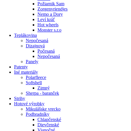
Požiarnik Sam
Zorgenvriendjes
Nemo a Dory
Leví kráľ
Hot wheels
Monster s.r.o
Teplákovina
Nepočesaná
Dizajnová
Počesaná
Nepočesaná
Panely
Patenty
Iné materiály
Polarfleece
Softshell
Zimný
Sherpa - baranček
Strihy
Hotové výrobky
Mikulášske vrecko
Podbradníky
Chlapčenské
Dievčenské
Vianočné