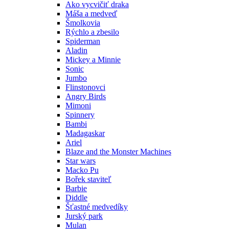
Ako vycvičiť draka
Máša a medveď
Šmolkovia
Rýchlo a zbesilo
Spiderman
Aladin
Mickey a Minnie
Sonic
Jumbo
Flinstonovci
Angry Birds
Mimoni
Spinnery
Bambi
Madagaskar
Ariel
Blaze and the Monster Machines
Star wars
Macko Pu
Bořek staviteľ
Barbie
Diddle
Šťastné medvedíky
Jurský park
Mulan