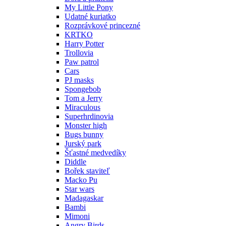
My Little Pony
Udatné kuriatko
Rozprávkové princezné
KRTKO
Harry Potter
Trollovia
Paw patrol
Cars
PJ masks
Spongebob
Tom a Jerry
Miraculous
Superhrdinovia
Monster high
Bugs bunny
Jurský park
Šťastné medvedíky
Diddle
Bořek staviteľ
Macko Pu
Star wars
Madagaskar
Bambi
Mimoni
Angry Birds