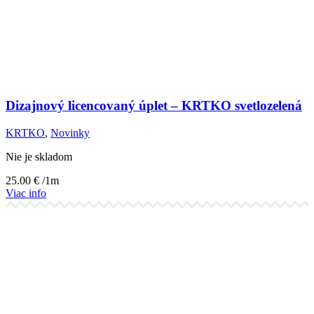
Dizajnový licencovaný úplet – KRTKO svetlozelená
KRTKO
,
Novinky
Nie je skladom
25.00
€
/1m
Viac info