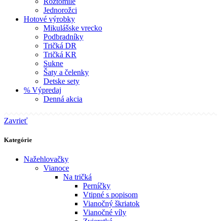
Roztomilé
Jednorožci
Hotové výrobky
Mikulášske vrecko
Podbradníky
Tričká DR
Tričká KR
Sukne
Šaty a čelenky
Detske sety
% Výpredaj
Denná akcia
Zavrieť
Kategórie
Nažehlovačky
Vianoce
Na tričká
Perníčky
Vtipné s popisom
Vianočný škriatok
Vianočné víly