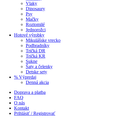
Vlaky
Dinosaury
Psy
Mačky
Roztomilé
Jednorožci
Hotové výrobky
Mikulášske vrecko
Podbradníky
Tričká DR
Tričká KR
Sukne
Šaty a čelenky
Detske sety
% Výpredaj
Denná akcia
Doprava a platba
FAQ
O nás
Kontakt
Prihlásiť / Registrovať
DOVOLENKA do 16.8.2026