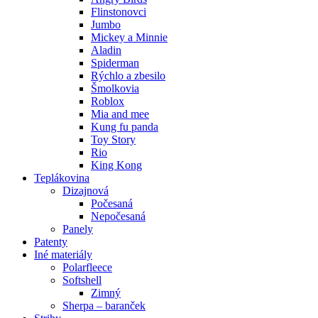
Flinstonovci
Jumbo
Mickey a Minnie
Aladin
Spiderman
Rýchlo a zbesilo
Šmolkovia
Roblox
Mia and mee
Kung fu panda
Toy Story
Rio
King Kong
Teplákovina
Dizajnová
Počesaná
Nepočesaná
Panely
Patenty
Iné materiály
Polarfleece
Softshell
Zimný
Sherpa – baranček