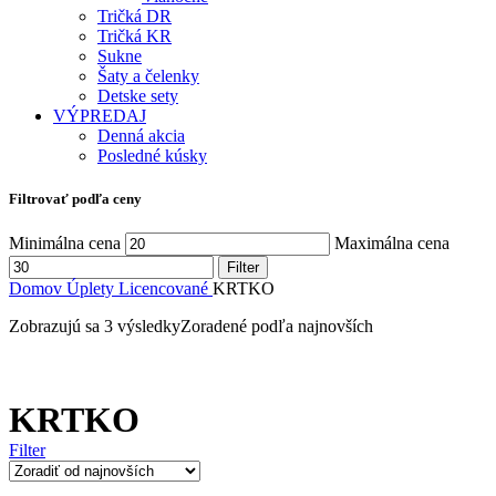
Tričká DR
Tričká KR
Sukne
Šaty a čelenky
Detske sety
VÝPREDAJ
Denná akcia
Posledné kúsky
Filtrovať podľa ceny
Minimálna cena
Maximálna cena
Filter
Domov
Úplety
Licencované
KRTKO
Zobrazujú sa 3 výsledky
Zoradené podľa najnovších
KRTKO
Filter