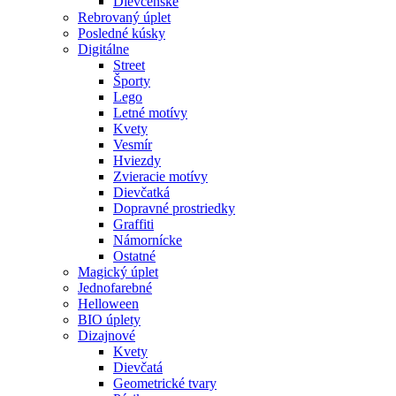
Dievčenské
Rebrovaný úplet
Posledné kúsky
Digitálne
Street
Športy
Lego
Letné motívy
Kvety
Vesmír
Hviezdy
Zvieracie motívy
Dievčatká
Dopravné prostriedky
Graffiti
Námornícke
Ostatné
Magický úplet
Jednofarebné
Helloween
BIO úplety
Dizajnové
Kvety
Dievčatá
Geometrické tvary