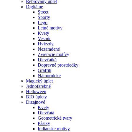
Rebrovaný úplet
Digitálne
Street
Športy
Lego
Letné motívy
Kvety
Vesmír
Hviezdy
Nezaradené
Zvieracie motívy
Dievčatká
Dopravné prostriedky
Graffiti
Námornícke
Magický úplet
Jednofarebné
Helloween
BIO úplety
Dizajnové
Kvety
Dievčatá
Geometrické tvary
Pásiky
Indiánske motívy