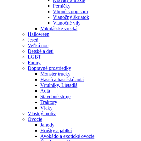
Kravaty a mašle
Perníčky
Vtipné s popisom
Vianočný škriatok
Vianočné víly
Mikulášske vrecká
Halloween
Jeseň
Veľká noc
Detské a deti
LGBT
Funny
Dopravné prostriedky
Monster trucky
Hasiči a hasičské autá
Vrtulníky, Lietadlá
Autá
Stavebné stroje
Traktory
Vlaky
Vlastný motív
Ovocie
Jahody
Hrušky a jablká
Avokádo a exotické ovocie