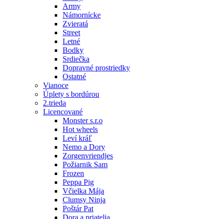
Army
Námornícke
Zvieratá
Street
Letné
Bodky
Srdiečka
Dopravné prostriedky
Ostatné
Vianoce
Úplety s bordúrou
2.trieda
Licencované
Monster s.r.o
Hot wheels
Leví kráľ
Nemo a Dory
Zorgenvriendjes
Požiarnik Sam
Frozen
Peppa Pig
Včielka Mája
Clumsy Ninja
Poštár Pat
Dora a priatelia