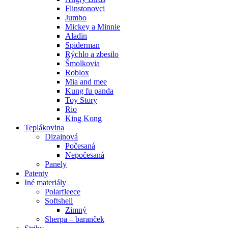
Flinstonovci
Jumbo
Mickey a Minnie
Aladin
Spiderman
Rýchlo a zbesilo
Šmolkovia
Roblox
Mia and mee
Kung fu panda
Toy Story
Rio
King Kong
Teplákovina
Dizajnová
Počesaná
Nepočesaná
Panely
Patenty
Iné materiály
Polarfleece
Softshell
Zimný
Sherpa – baranček