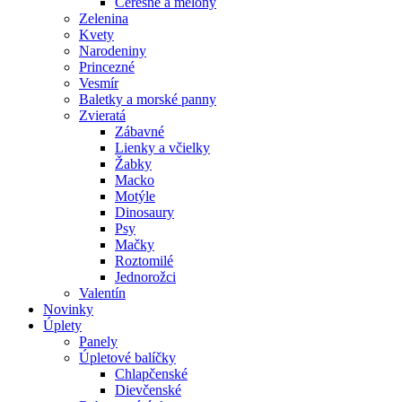
Čerešne a melóny
Zelenina
Kvety
Narodeniny
Princezné
Vesmír
Baletky a morské panny
Zvieratá
Zábavné
Lienky a včielky
Žabky
Macko
Motýle
Dinosaury
Psy
Mačky
Roztomilé
Jednorožci
Valentín
Novinky
Úplety
Panely
Úpletové balíčky
Chlapčenské
Dievčenské