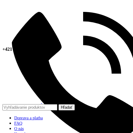
+421 918 378 267
Hľadať
Doprava a platba
FAQ
O nás