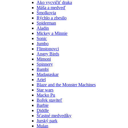
Ako vycvičiť draka
Máša a medveď
Šmolkovia
Rýchlo a zbesilo
Spiderman
Aladin
Mickey a Minnie
Sonic
Jumbo
Flinstonovci
Angry Birds
Mimoni
Spinnery
Bambi
Madagaskar
Ariel
Blaze and the Monster Machines
Star wars
Macko Pu
Bořek staviteľ
Barbie
Diddle
Šťastné medvedíky
Jurský park
Mulan