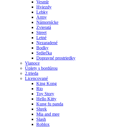
Vesmír
Hviezdy
Lebky
Army
Námornícke
Zvieratá
Street
Letné
Nezaradené
Bodky
Srdiečka
Dopravné prostriedky
Vianoce
Úplety s bordúrou
2.trieda
Licencované
King Kong
Rio
Toy Story
Hello Kitty
Kung fu panda
Shrek
Mia and mee
Slash
Roblox