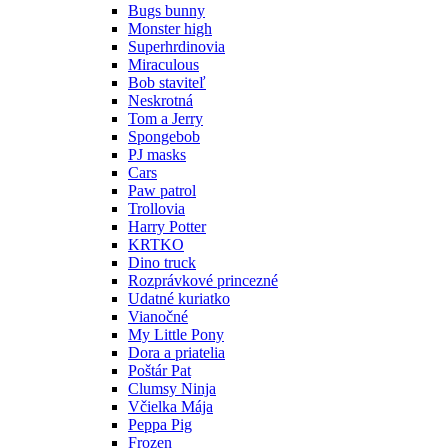
Bugs bunny
Monster high
Superhrdinovia
Miraculous
Bob staviteľ
Neskrotná
Tom a Jerry
Spongebob
PJ masks
Cars
Paw patrol
Trollovia
Harry Potter
KRTKO
Dino truck
Rozprávkové princezné
Udatné kuriatko
Vianočné
My Little Pony
Dora a priatelia
Poštár Pat
Clumsy Ninja
Včielka Mája
Peppa Pig
Frozen