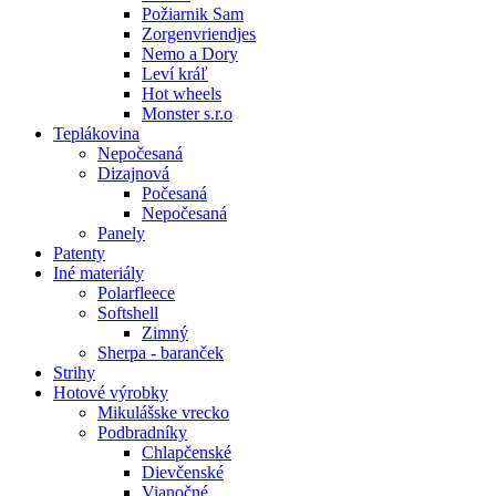
Požiarnik Sam
Zorgenvriendjes
Nemo a Dory
Leví kráľ
Hot wheels
Monster s.r.o
Teplákovina
Nepočesaná
Dizajnová
Počesaná
Nepočesaná
Panely
Patenty
Iné materiály
Polarfleece
Softshell
Zimný
Sherpa - baranček
Strihy
Hotové výrobky
Mikulášske vrecko
Podbradníky
Chlapčenské
Dievčenské
Vianočné