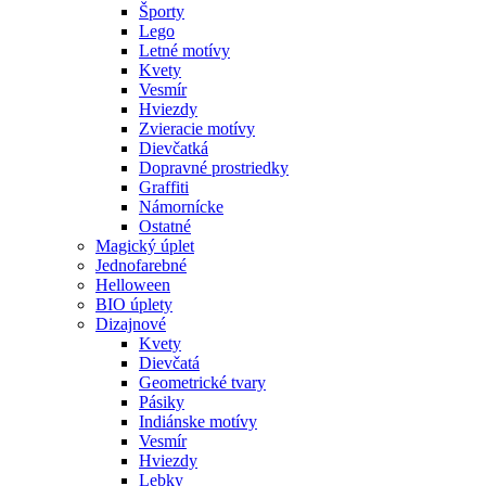
Športy
Lego
Letné motívy
Kvety
Vesmír
Hviezdy
Zvieracie motívy
Dievčatká
Dopravné prostriedky
Graffiti
Námornícke
Ostatné
Magický úplet
Jednofarebné
Helloween
BIO úplety
Dizajnové
Kvety
Dievčatá
Geometrické tvary
Pásiky
Indiánske motívy
Vesmír
Hviezdy
Lebky