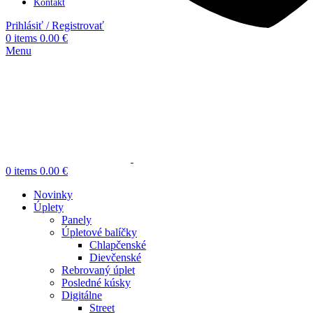
Kontakt
Prihlásiť / Registrovať
0
items
0.00
€
Menu
0
items
0.00
€
Novinky
Úplety
Panely
Úpletové balíčky
Chlapčenské
Dievčenské
Rebrovaný úplet
Posledné kúsky
Digitálne
Street