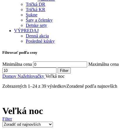
Tričká DR
Tričká KR
Sukne
Šaty a čelenky
Detske sety
VÝPREDAJ
Denná akcia
Posledné kúsky
Filtrovať podľa ceny
Minimálna cena
Maximálna cena
Filter
Domov
Nažehlovačky
Veľká noc
Zobrazených 1–24 z 39 výsledkov
Zoradené podľa najnovších
Veľká noc
Filter