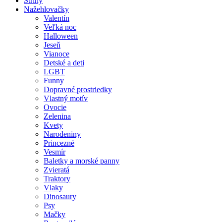
Strihy
Nažehlovačky
Valentín
Veľká noc
Halloween
Jeseň
Vianoce
Detské a deti
LGBT
Funny
Dopravné prostriedky
Vlastný motív
Ovocie
Zelenina
Kvety
Narodeniny
Princezné
Vesmír
Baletky a morské panny
Zvieratá
Traktory
Vlaky
Dinosaury
Psy
Mačky