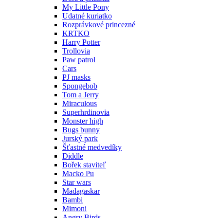
My Little Pony
Udatné kuriatko
Rozprávkové princezné
KRTKO
Harry Potter
Trollovia
Paw patrol
Cars
PJ masks
Spongebob
Tom a Jerry
Miraculous
Superhrdinovia
Monster high
Bugs bunny
Jurský park
Šťastné medvedíky
Diddle
Bořek staviteľ
Macko Pu
Star wars
Madagaskar
Bambi
Mimoni
Angry Birds