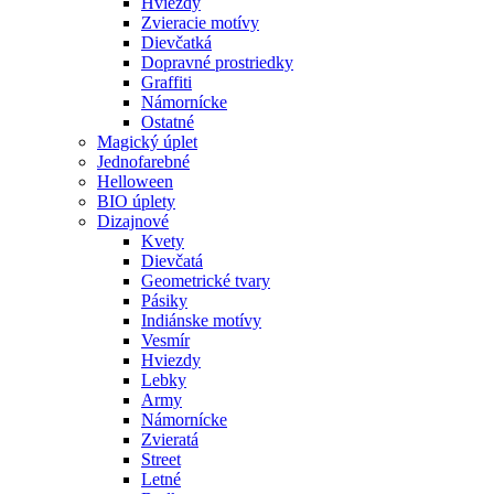
Hviezdy
Zvieracie motívy
Dievčatká
Dopravné prostriedky
Graffiti
Námornícke
Ostatné
Magický úplet
Jednofarebné
Helloween
BIO úplety
Dizajnové
Kvety
Dievčatá
Geometrické tvary
Pásiky
Indiánske motívy
Vesmír
Hviezdy
Lebky
Army
Námornícke
Zvieratá
Street
Letné