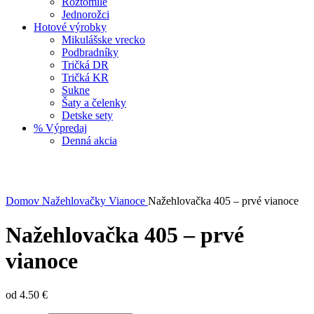
Roztomilé
Jednorožci
Hotové výrobky
Mikulášske vrecko
Podbradníky
Tričká DR
Tričká KR
Sukne
Šaty a čelenky
Detske sety
% Výpredaj
Denná akcia
Click to enlarge
Domov
Nažehlovačky
Vianoce
Nažehlovačka 405 – prvé vianoce
Nažehlovačka 405 – prvé
vianoce
od
4.50
€