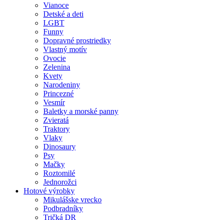
Vianoce
Detské a deti
LGBT
Funny
Dopravné prostriedky
Vlastný motív
Ovocie
Zelenina
Kvety
Narodeniny
Princezné
Vesmír
Baletky a morské panny
Zvieratá
Traktory
Vlaky
Dinosaury
Psy
Mačky
Roztomilé
Jednorožci
Hotové výrobky
Mikulášske vrecko
Podbradníky
Tričká DR