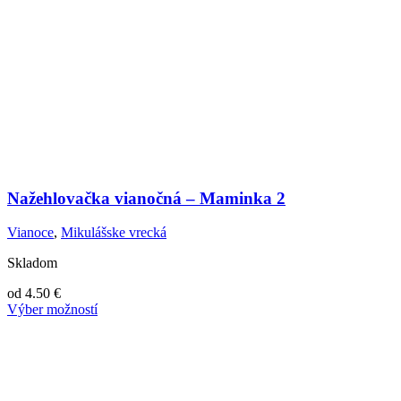
Nažehlovačka vianočná – Maminka 2
Vianoce
,
Mikulášske vrecká
Skladom
od
4.50
€
Výber možností