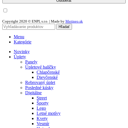
Chcem odoberať newsletter a súhlasím so spracovaním osobných
údajov
Copyright 2020 © ENPI, s.r.o. | Made by
Merineo.sk
Hľadať
Menu
Kategórie
Novinky
Úplety
Panely
Úpletové balíčky
Chlapčenské
Dievčenské
Rebrovaný úplet
Posledné kúsky
Digitálne
Street
Športy
Lego
Letné motívy
Kvety
Vesmír