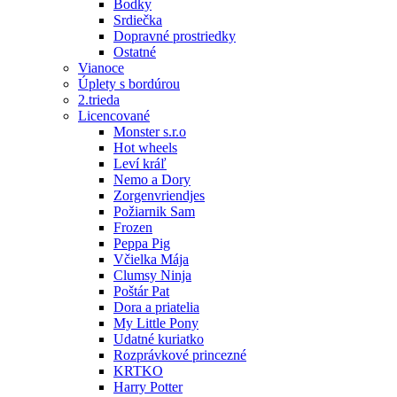
Bodky
Srdiečka
Dopravné prostriedky
Ostatné
Vianoce
Úplety s bordúrou
2.trieda
Licencované
Monster s.r.o
Hot wheels
Leví kráľ
Nemo a Dory
Zorgenvriendjes
Požiarnik Sam
Frozen
Peppa Pig
Včielka Mája
Clumsy Ninja
Poštár Pat
Dora a priatelia
My Little Pony
Udatné kuriatko
Rozprávkové princezné
KRTKO
Harry Potter