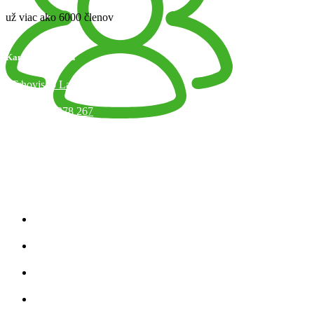
už viac ako 6000 členov
Kamenný obchod
Trhovisko Latorická 1, Bratislava
+421 918 378 267
info@jaart.sk
Otváracie hodiny
Kategórie produktov
Zobraziť všetko
Úplety
Teplákovina
Strihy