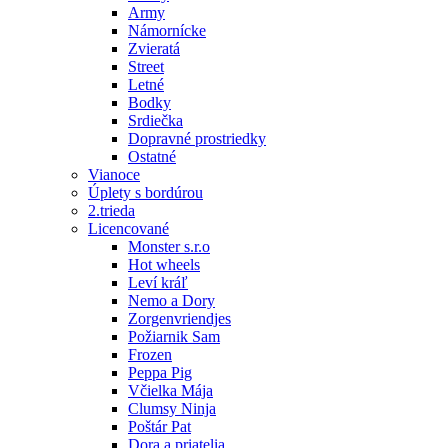
Army
Námornícke
Zvieratá
Street
Letné
Bodky
Srdiečka
Dopravné prostriedky
Ostatné
Vianoce
Úplety s bordúrou
2.trieda
Licencované
Monster s.r.o
Hot wheels
Leví kráľ
Nemo a Dory
Zorgenvriendjes
Požiarnik Sam
Frozen
Peppa Pig
Včielka Mája
Clumsy Ninja
Poštár Pat
Dora a priatelia