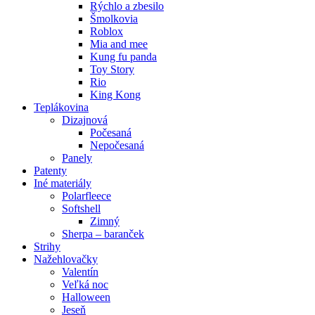
Rýchlo a zbesilo
Šmolkovia
Roblox
Mia and mee
Kung fu panda
Toy Story
Rio
King Kong
Teplákovina
Dizajnová
Počesaná
Nepočesaná
Panely
Patenty
Iné materiály
Polarfleece
Softshell
Zimný
Sherpa – baranček
Strihy
Nažehlovačky
Valentín
Veľká noc
Halloween
Jeseň