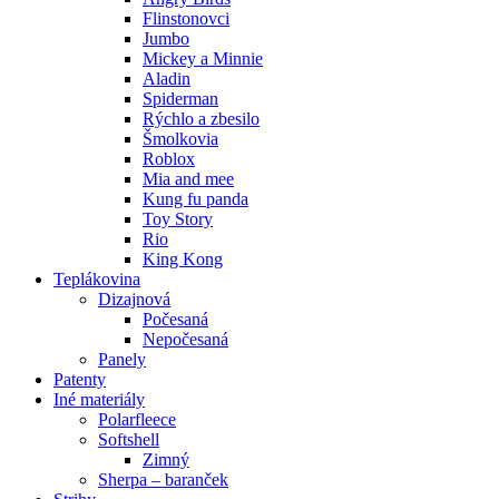
Flinstonovci
Jumbo
Mickey a Minnie
Aladin
Spiderman
Rýchlo a zbesilo
Šmolkovia
Roblox
Mia and mee
Kung fu panda
Toy Story
Rio
King Kong
Teplákovina
Dizajnová
Počesaná
Nepočesaná
Panely
Patenty
Iné materiály
Polarfleece
Softshell
Zimný
Sherpa – baranček