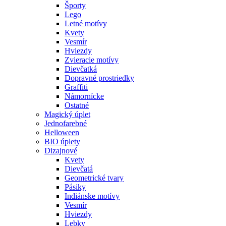
Športy
Lego
Letné motívy
Kvety
Vesmír
Hviezdy
Zvieracie motívy
Dievčatká
Dopravné prostriedky
Graffiti
Námornícke
Ostatné
Magický úplet
Jednofarebné
Helloween
BIO úplety
Dizajnové
Kvety
Dievčatá
Geometrické tvary
Pásiky
Indiánske motívy
Vesmír
Hviezdy
Lebky