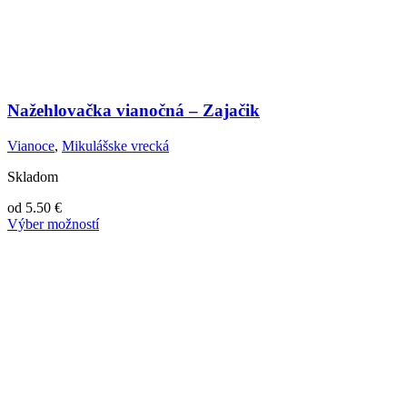
Nažehlovačka vianočná – Zajačik
Vianoce
,
Mikulášske vrecká
Skladom
od
5.50
€
Výber možností