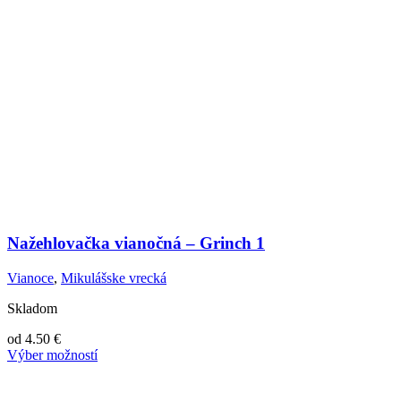
Nažehlovačka vianočná – Grinch 1
Vianoce
,
Mikulášske vrecká
Skladom
od
4.50
€
Výber možností