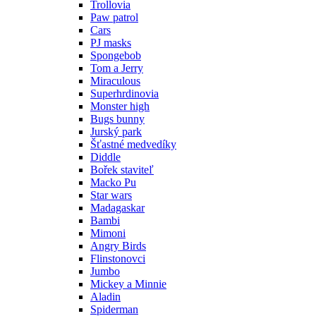
Trollovia
Paw patrol
Cars
PJ masks
Spongebob
Tom a Jerry
Miraculous
Superhrdinovia
Monster high
Bugs bunny
Jurský park
Šťastné medvedíky
Diddle
Bořek staviteľ
Macko Pu
Star wars
Madagaskar
Bambi
Mimoni
Angry Birds
Flinstonovci
Jumbo
Mickey a Minnie
Aladin
Spiderman