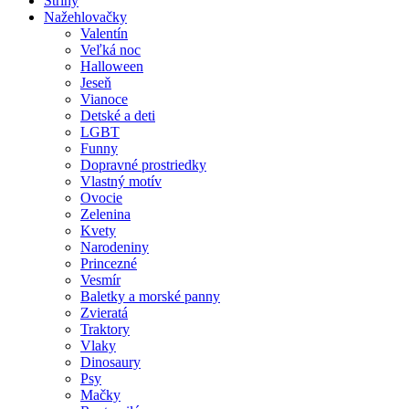
Strihy
Nažehlovačky
Valentín
Veľká noc
Halloween
Jeseň
Vianoce
Detské a deti
LGBT
Funny
Dopravné prostriedky
Vlastný motív
Ovocie
Zelenina
Kvety
Narodeniny
Princezné
Vesmír
Baletky a morské panny
Zvieratá
Traktory
Vlaky
Dinosaury
Psy
Mačky