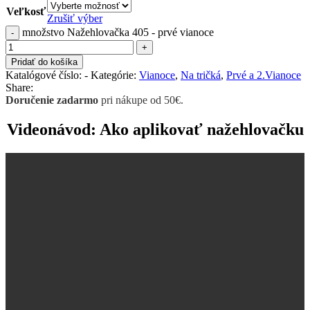
Veľkosť
Zrušiť výber
množstvo Nažehlovačka 405 - prvé vianoce
Pridať do košíka
Katalógové číslo:
-
Kategórie:
Vianoce
,
Na tričká
,
Prvé a 2.Vianoce
Share:
Doručenie zadarmo
pri nákupe od 50€.
Videonávod: Ako aplikovať nažehlovačku