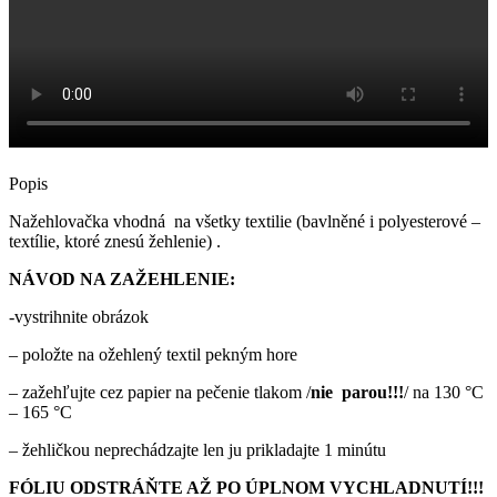
Popis
Nažehlovačka vhodná na všetky textilie (bavlněné i polyesterové –
textílie, ktoré znesú žehlenie) .
NÁVOD NA ZAŽEHLENIE:
-vystrihnite obrázok
– položte na ožehlený textil pekným hore
– zažehľujte cez papier na pečenie tlakom /
nie parou!!!
/ na 130 °C
– 165 °C
– žehličkou neprechádzajte len ju prikladajte 1 minútu
FÓLIU ODSTRÁŇTE AŽ PO ÚPLNOM VYCHLADNUTÍ!!!