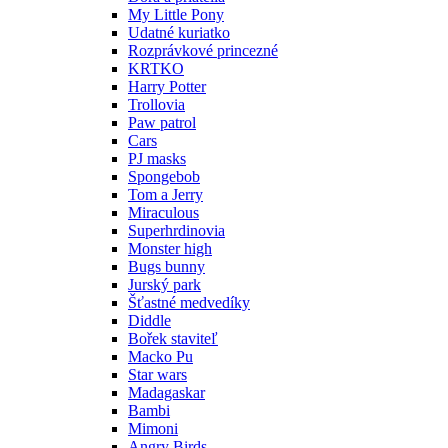
My Little Pony
Udatné kuriatko
Rozprávkové princezné
KRTKO
Harry Potter
Trollovia
Paw patrol
Cars
PJ masks
Spongebob
Tom a Jerry
Miraculous
Superhrdinovia
Monster high
Bugs bunny
Jurský park
Šťastné medvedíky
Diddle
Bořek staviteľ
Macko Pu
Star wars
Madagaskar
Bambi
Mimoni
Angry Birds