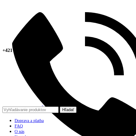
+421 918 378 267
Hľadať
Doprava a platba
FAQ
O nás