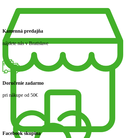
Kamenná predajňa
nájdete nás v Bratislave
Doručenie zadarmo
pri nákupe od 50€
Facebook skupina