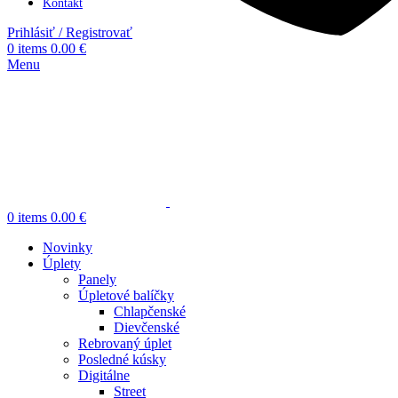
Kontakt
Prihlásiť / Registrovať
0
items
0.00
€
Menu
0
items
0.00
€
Novinky
Úplety
Panely
Úpletové balíčky
Chlapčenské
Dievčenské
Rebrovaný úplet
Posledné kúsky
Digitálne
Street