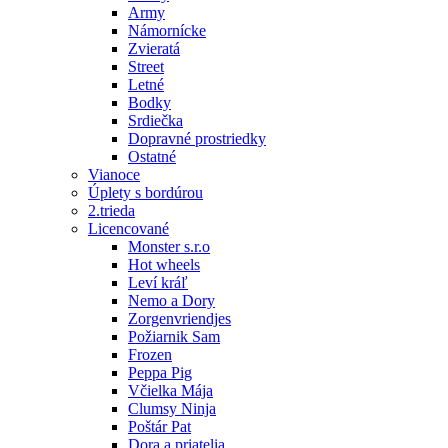
Army
Námornícke
Zvieratá
Street
Letné
Bodky
Srdiečka
Dopravné prostriedky
Ostatné
Vianoce
Úplety s bordúrou
2.trieda
Licencované
Monster s.r.o
Hot wheels
Leví kráľ
Nemo a Dory
Zorgenvriendjes
Požiarnik Sam
Frozen
Peppa Pig
Včielka Mája
Clumsy Ninja
Poštár Pat
Dora a priatelia