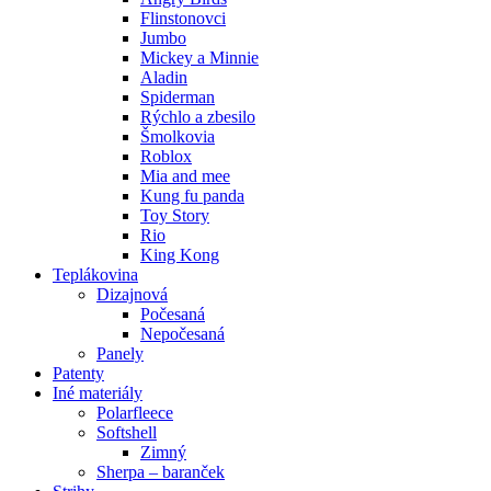
Flinstonovci
Jumbo
Mickey a Minnie
Aladin
Spiderman
Rýchlo a zbesilo
Šmolkovia
Roblox
Mia and mee
Kung fu panda
Toy Story
Rio
King Kong
Teplákovina
Dizajnová
Počesaná
Nepočesaná
Panely
Patenty
Iné materiály
Polarfleece
Softshell
Zimný
Sherpa – baranček