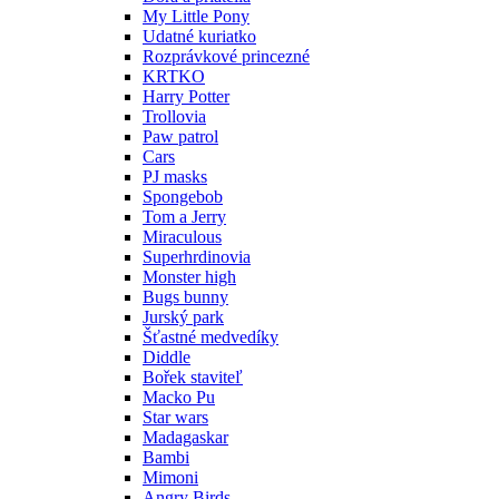
My Little Pony
Udatné kuriatko
Rozprávkové princezné
KRTKO
Harry Potter
Trollovia
Paw patrol
Cars
PJ masks
Spongebob
Tom a Jerry
Miraculous
Superhrdinovia
Monster high
Bugs bunny
Jurský park
Šťastné medvedíky
Diddle
Bořek staviteľ
Macko Pu
Star wars
Madagaskar
Bambi
Mimoni
Angry Birds