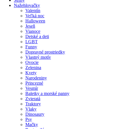
Strihy
Nažehlovačky
Valentín
Veľká noc
Halloween
Jeseň
Vianoce
Detské a deti
LGBT
Funny
Dopravné prostriedky
Vlastný motív
Ovocie
Zelenina
Kvety
Narodeniny
Princezné
Vesmír
Baletky a morské panny
Zvieratá
Traktory
Vlaky
Dinosaury
Psy
Mačky