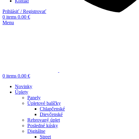
Kontakt
Prihlásiť / Registrovať
0
items
0.00
€
Menu
0
items
0.00
€
Novinky
Úplety
Panely
Úpletové balíčky
Chlapčenské
Dievčenské
Rebrovaný úplet
Posledné kúsky
Digitálne
Street