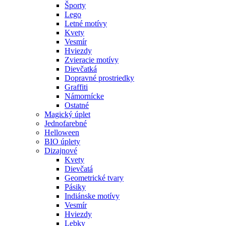
Športy
Lego
Letné motívy
Kvety
Vesmír
Hviezdy
Zvieracie motívy
Dievčatká
Dopravné prostriedky
Graffiti
Námornícke
Ostatné
Magický úplet
Jednofarebné
Helloween
BIO úplety
Dizajnové
Kvety
Dievčatá
Geometrické tvary
Pásiky
Indiánske motívy
Vesmír
Hviezdy
Lebky