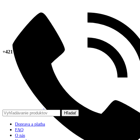
+421 918 378 267
Hľadať
Doprava a platba
FAQ
O nás