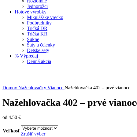
Roztomilé
Jednorožci
Hotové výrobky
Mikulášske vrecko
Podbradníky
Tričká DR
Tričká KR
Sukne
Šaty a čelenky
Detske sety
% Výpredaj
Denná akcia
Click to enlarge
Domov
Nažehlovačky
Vianoce
Nažehlovačka 402 – prvé vianoce
Nažehlovačka 402 – prvé vianoc
od
4.50
€
Veľkosť
Zrušiť výber